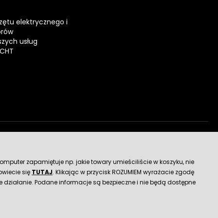
zętu elektrycznego i
orów
zych usług
ECHT
dostawy
mputer zapamiętuje np. jakie towary umieściliście w koszyku, nie
wiecie się
TUTAJ
. Klikając w przycisk ROZUMIEM wyrażacie zgodę
 działanie. Podane informacje są bezpieczne i nie będą dostępne