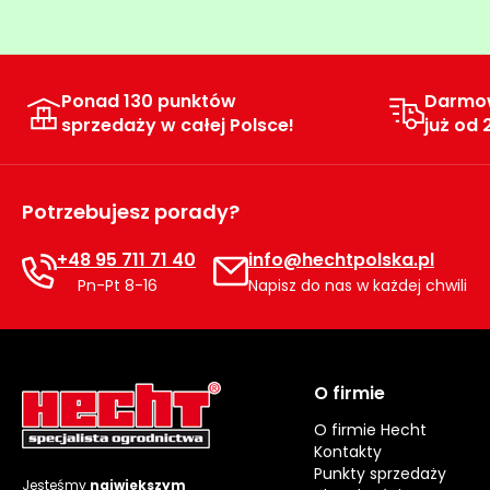
Ponad 130 punktów
Darmo
sprzedaży w całej Polsce!
już od 
Potrzebujesz porady?
+48 95 711 71 40
info@hechtpolska.pl
Pn-Pt 8-16
Napisz do nas w każdej chwili
O firmie
O firmie Hecht
Kontakty
Punkty sprzedaży
Jesteśmy
największym