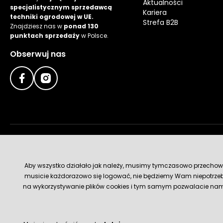
Aktualności
specjalistycznym sprzedawcą
Kariera
techniki ogrodowej w UE.
Strefa B2B
Znajdziesz nas w
ponad 130
punktach sprzedaży
w Polsce.
Obserwuj nas
Metody płatności
Aby wszystko działało jak należy, musimy tymczasowo przechowywa
musicie każdorazowo się logować, nie będziemy Wam niepotrzeb
na wykorzystywanie plików cookies i tym samym pozwalacie nam u