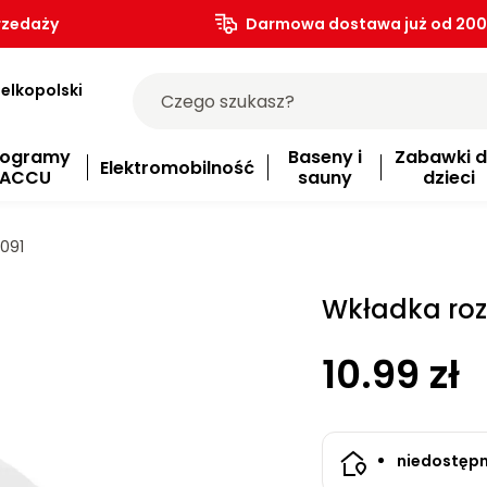
rzedaży
Darmowa dostawa już od 200.
elkopolski
rogramy
Baseny i
Zabawki d
Elektromobilność
ACCU
sauny
dzieci
091
Wkładka roz
10.99 zł
niedostęp