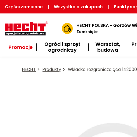
Części zamienne
|
Wszystko o zakupach
|
Punkty sp
HECHT POLSKA - Gorzów Wi
Zamknięte
Ogród i sprzęt
Warsztat,
P
Promocje
ogrodniczy
budowa
HECHT
Produkty
Wkładka rozgraniczająca 142000