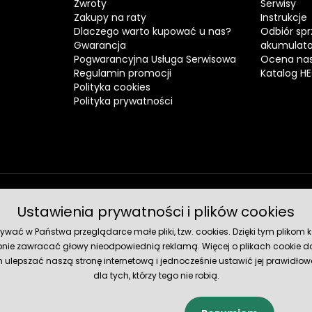
Zwroty
Serwisy
Zakupy na raty
Instrukcje
Dlaczego warto kupować u nas?
Odbiór spr
Gwarancja
akumulat
Pogwarancyjna Usługa Serwisowa
Ocena nas
Regulamin promocji
Katalog H
Polityka cookies
Polityka prywatności
Ustawienia prywatności i plików cookies
Metody 
ć w Państwa przeglądarce małe pliki, tzw. cookies. Dzięki tym plikom ko
nie zawracać głowy nieodpowiednią reklamą. Więcej o plikach cookie do
lepszać naszą stronę internetową i jednocześnie ustawić jej prawidłowe
dla tych, którzy tego nie robią.