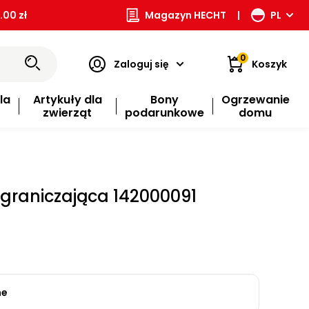
00 zł
Magazyn HECHT
|
PL
0
Zaloguj się
Koszyk
la
Artykuły dla
Bony
Ogrzewanie
zwierząt
podarunkowe
domu
graniczająca 142000091
ne