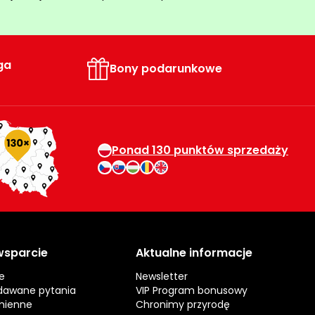
ga
Bony podarunkowe
Ponad 130 punktów sprzedaży
 wsparcie
Aktualne informacje
e
Newsletter
dawane pytania
VIP Program bonusowy
mienne
Chronimy przyrodę