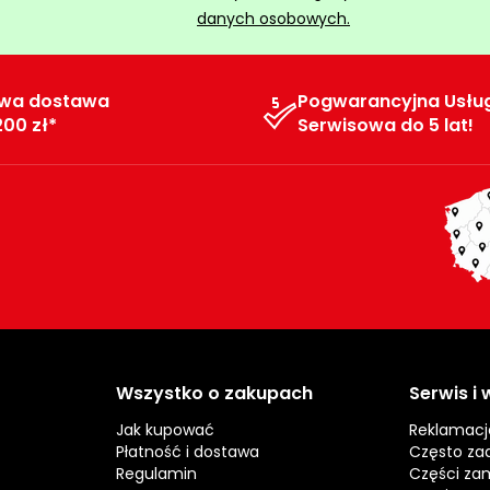
danych osobowych.
wa dostawa
Pogwarancyjna Usłu
200 zł*
Serwisowa do 5 lat!
Wszystko o zakupach
Serwis i
Jak kupować
Reklamacj
Płatność i dostawa
Często za
Regulamin
Części za