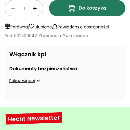
ogrodowe
do
akumulatorowe
quada
Karmy
Stoły
Detergenty
Do koszyka
kosiarek
Tokarki
PROMINENT
warsztatowe
Parasole
Sekatory
ogrodowe
Noże do
ogrodowe
Zabawki
Porównaj
Ulubione
Powiadom o dostępności
kosiarek
Koparki
wodne
Domki
Akcesoria
Kod: 502500042
Gwarancja: 24 miesiące
ogrodowe
do
Zagęszczarki
Inne
podlewania
i
Akcesoria
ogrodu
Włącznik kpl
transportery
na
balkon i
Grille
Dokumenty bezpieczeństwa
taras
ogrodowe
Zamiatarki
Pokaż więcej
Piły
Piły do
ogrodowe
betonu
do cięcia
drewna
Narzędzia
pomiarowe
Łuparki
Hecht Newsletter
do
do
warsztatu
drewna