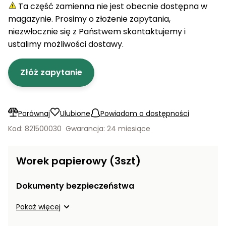
ogrodowe
do
akumulatorowe
Ta część zamienna nie jest obecnie dostępna w
quada
Karmy
Stoły
Detergenty
kosiarek
Tokarki
magazynie. Prosimy o złożenie zapytania,
PROMINENT
warsztatowe
Parasole
Sekatory
niezwłocznie się z Państwem skontaktujemy i
ogrodowe
Noże do
ogrodowe
Zabawki
ustalimy możliwości dostawy.
kosiarek
Koparki
wodne
Domki
Akcesoria
ogrodowe
do
Złóż zapytanie
Zagęszczarki
Inne
podlewania
i
Akcesoria
ogrodu
transportery
na
balkon i
Grille
Porównaj
Ulubione
Powiadom o dostępności
taras
ogrodowe
Zamiatarki
Kod: 821500030
Gwarancja: 24 miesiące
Piły
Piły do
ogrodowe
Worek papierowy (3szt)
betonu
do cięcia
drewna
Narzędzia
Dokumenty bezpieczeństwa
pomiarowe
Łuparki
do
do
Pokaż więcej
warsztatu
drewna