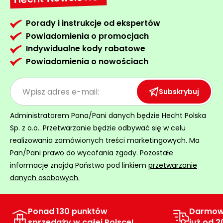
Wentylatory,
Rozdrabniacze
klimatyzacje
do gałęzi
Porady i instrukcje od ekspertów
Powiadomienia o promocjach
Prostowniki
Ogrodowe
Indywidualne kody rabatowe
samochodowe
dmuchawy
Powiadomienia o nowościach
i
Akcesoria
odkurzacze
warsztatowe
do liści
Subskrybuj
Ogrzewanie
Taczki,
garażu i
Administratorem Pana/Pani danych będzie Hecht Polska
wózki i
warsztatu
przyczepki
Sp. z o.o.. Przetwarzanie będzie odbywać się w celu
ogrodowe
realizowania zamówionych treści marketingowych. Ma
Wciągarki
Pan/Pani prawo do wycofania zgody. Pozostałe
elektryczne
Rozsiewacze
informacje znajdą Państwo pod linkiem
przetwarzanie
i ręczne
sadownicze
danych osobowych.
Pompy i
hydrofory
ogrodowe
Ponad 130 punktów
Darmow
sprzedaży w całej Polsce!
już od 2