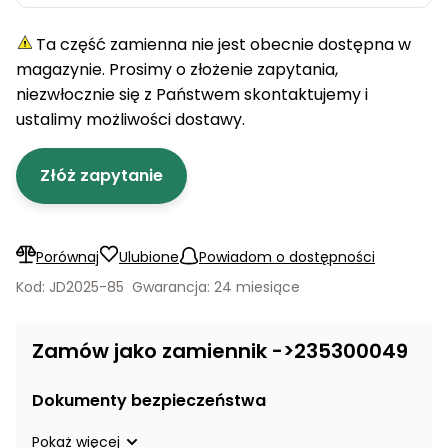
ogrodowe
do
akumulatorowe
quada
Karmy
Stoły
Detergenty
kosiarek
Tokarki
PROMINENT
Ta część zamienna nie jest obecnie dostępna w
warsztatowe
Parasole
Sekatory
magazynie. Prosimy o złożenie zapytania,
ogrodowe
Noże do
ogrodowe
Zabawki
niezwłocznie się z Państwem skontaktujemy i
kosiarek
Koparki
wodne
Domki
Akcesoria
ustalimy możliwości dostawy.
ogrodowe
do
Zagęszczarki
Inne
podlewania
i
Akcesoria
Złóż zapytanie
ogrodu
transportery
na
balkon i
Grille
taras
ogrodowe
Zamiatarki
Porównaj
Ulubione
Powiadom o dostępności
Piły
Kod: JD2025-85
Gwarancja: 24 miesiące
Piły do
ogrodowe
betonu
do cięcia
Zamów jako zamiennik ->235300049
drewna
Narzędzia
pomiarowe
Łuparki
Dokumenty bezpieczeństwa
do
do
warsztatu
drewna
Pokaż więcej