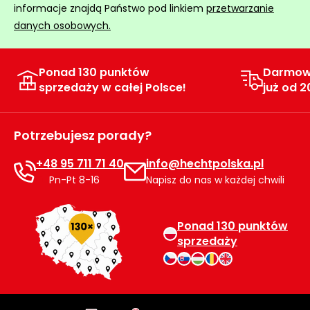
informacje znajdą Państwo pod linkiem
przetwarzanie
Myjki
ciśnieniowe
danych osobowych.
Zamiatarki
do
Ponad 130 punktów
Darmow
chodników
sprzedaży w całej Polsce!
już od 2
Odśnieżarki
i zamiatarki
Potrzebujesz porady?
do śniegu
+48 95 711 71 40
info@hechtpolska.pl
Łopaty
Pn-Pt 8-16
Napisz do nas w każdej chwili
i pługi
do
śniegu
Ponad 130 punktów
na
sprzedaży
kółkach
Opryskiwacze
sadownicze i
ogrodowe do