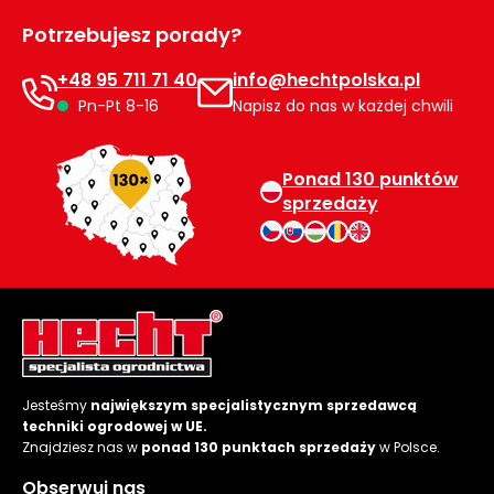
Myjki
Potrzebujesz porady?
ciśnieniowe
+48 95 711 71 40
info@hechtpolska.pl
Zamiatarki
Pn-Pt 8-16
Napisz do nas w każdej chwili
do
chodników
Odśnieżarki
Ponad 130 punktów
i zamiatarki
sprzedaży
do śniegu
Łopaty
i pługi
do
śniegu
na
kółkach
Jesteśmy
największym specjalistycznym sprzedawcą
techniki ogrodowej w UE.
Opryskiwacze
Znajdziesz nas w
ponad 130 punktach sprzedaży
w Polsce.
sadownicze i
ogrodowe do
Obserwuj nas