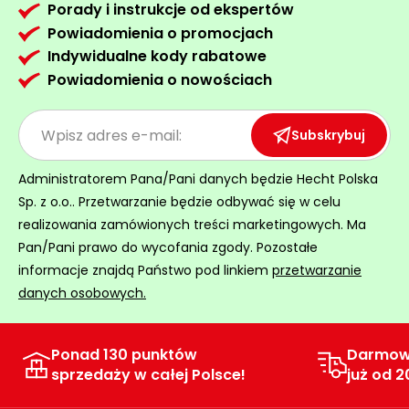
Porady i instrukcje od ekspertów
Wentylatory,
Rozdrabniacze
Powiadomienia o promocjach
klimatyzacje
do gałęzi
Indywidualne kody rabatowe
Prostowniki
Ogrodowe
Powiadomienia o nowościach
samochodowe
dmuchawy
i
Akcesoria
Subskrybuj
odkurzacze
warsztatowe
do liści
Administratorem Pana/Pani danych będzie Hecht Polska
Ogrzewanie
Taczki,
Sp. z o.o.. Przetwarzanie będzie odbywać się w celu
garażu i
wózki i
realizowania zamówionych treści marketingowych. Ma
warsztatu
przyczepki
Pan/Pani prawo do wycofania zgody. Pozostałe
ogrodowe
Wciągarki
informacje znajdą Państwo pod linkiem
przetwarzanie
elektryczne
Rozsiewacze
danych osobowych.
i ręczne
sadownicze
Pompy i
Ponad 130 punktów
Darmow
hydrofory
sprzedaży w całej Polsce!
już od 2
ogrodowe