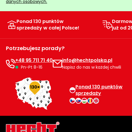
danych osobowych.
Myjki
ciśnieniowe
Ponad 130 punktów
Darmow
Zamiatarki
sprzedaży w całej Polsce!
już od 2
do
chodników
Odśnieżarki
Potrzebujesz porady?
i zamiatarki
do śniegu
+48 95 711 71 40
info@hechtpolska.pl
Pn-Pt 8-16
Napisz do nas w każdej chwili
Łopaty
i pługi
do
Ponad 130 punktów
śniegu
sprzedaży
na
kółkach
Opryskiwacze
sadownicze i
ogrodowe do