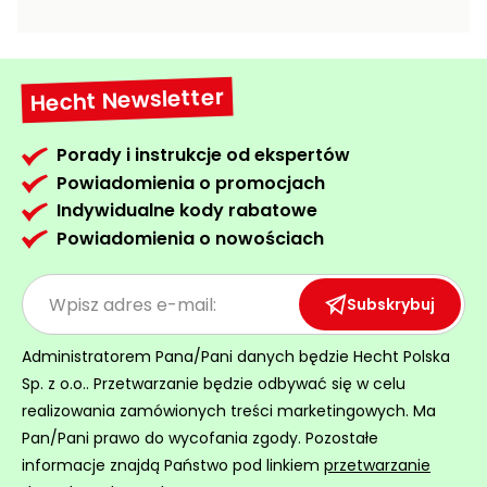
Wentylatory,
Rozdrabniacze
klimatyzacje
do gałęzi
Prostowniki
Ogrodowe
Hecht Newsletter
samochodowe
dmuchawy
i
Porady i instrukcje od ekspertów
Akcesoria
odkurzacze
Powiadomienia o promocjach
warsztatowe
do liści
Indywidualne kody rabatowe
Ogrzewanie
Taczki,
Powiadomienia o nowościach
garażu i
wózki i
warsztatu
przyczepki
ogrodowe
Subskrybuj
Wciągarki
elektryczne
Rozsiewacze
Administratorem Pana/Pani danych będzie Hecht Polska
i ręczne
sadownicze
Sp. z o.o.. Przetwarzanie będzie odbywać się w celu
realizowania zamówionych treści marketingowych. Ma
Pompy i
hydrofory
Pan/Pani prawo do wycofania zgody. Pozostałe
ogrodowe
informacje znajdą Państwo pod linkiem
przetwarzanie