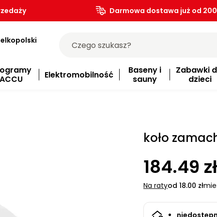
rzedaży
Darmowa dostawa już od 200.
elkopolski
rogramy
Baseny i
Zabawki d
Elektromobilność
ACCU
sauny
dzieci
koło zamac
184.49 z
Na raty
od 18.00 zł
mie
niedostęp