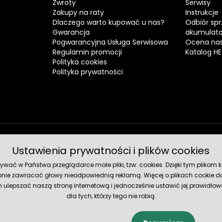
Zwroty
Serwisy
Zakupy na raty
Instrukcje
Dlaczego warto kupować u nas?
Odbiór spr
Gwarancja
akumulat
Pogwarancyjna Usługa Serwisowa
Ocena nas
Regulamin promocji
Katalog H
Polityka cookies
Polityka prywatności
Ustawienia prywatności i plików cookies
Metody 
ć w Państwa przeglądarce małe pliki, tzw. cookies. Dzięki tym plikom ko
nie zawracać głowy nieodpowiednią reklamą. Więcej o plikach cookie do
lepszać naszą stronę internetową i jednocześnie ustawić jej prawidłowe
dla tych, którzy tego nie robią.