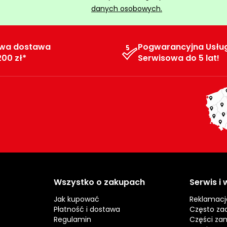
danych osobowych.
wa dostawa
Pogwarancyjna Usłu
200 zł*
Serwisowa do 5 lat!
Wszystko o zakupach
Serwis i
Jak kupować
Reklamacj
Płatność i dostawa
Często za
Regulamin
Części za