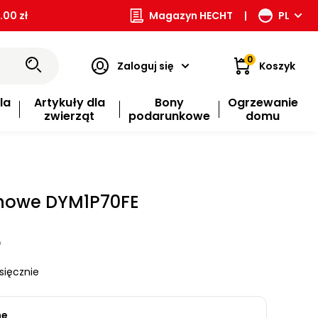
00 zł
Magazyn HECHT
|
PL
0
Zaloguj się
Koszyk
la
Artykuły dla
Bony
Ogrzewanie
zwierząt
podarunkowe
domu
howe DYM1P70FE
ł
sięcznie
ne