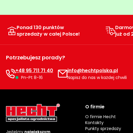
Ponad 130 punktów
Darmo
sprzedaży w całej Polsce!
już od 
Potrzebujesz porady?
+48 95 711 71 40
info@hechtpolska.pl
Pn-Pt 8-16
Napisz do nas w każdej chwili
O firmie
O firmie Hecht
Kontakty
Punkty sprzedaży
Jesteśmy
największym