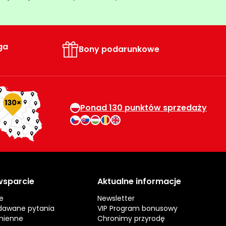
ga
Bony podarunkowe
Ponad 130 punktów sprzedaży
 wsparcie
Aktualne informacje
e
Newsletter
dawane pytania
VIP Program bonusowy
mienne
Chronimy przyrodę