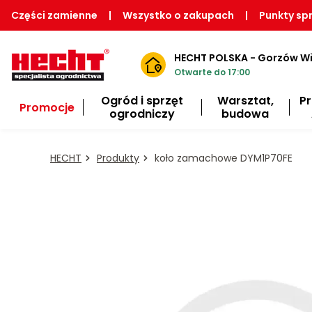
Części zamienne
|
Wszystko o zakupach
|
Punkty sp
HECHT POLSKA - Gorzów Wi
Otwarte do 17:00
Ogród i sprzęt
Warsztat,
P
Promocje
ogrodniczy
budowa
HECHT
Produkty
koło zamachowe DYM1P70FE