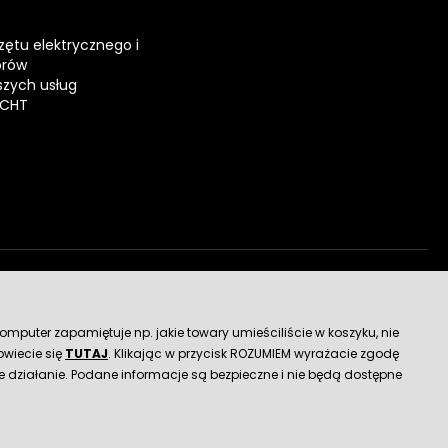
zętu elektrycznego i
orów
zych usług
ECHT
dostawy
mputer zapamiętuje np. jakie towary umieściliście w koszyku, nie
wiecie się
TUTAJ
. Klikając w przycisk ROZUMIEM wyrażacie zgodę
 działanie. Podane informacje są bezpieczne i nie będą dostępne