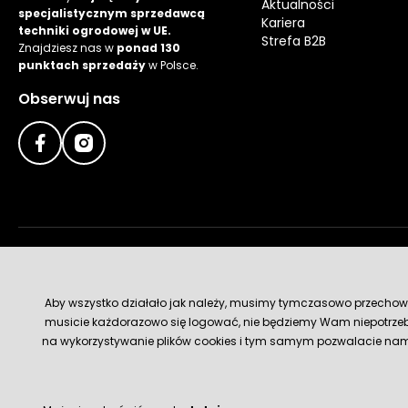
Aktualności
specjalistycznym sprzedawcą
Kariera
techniki ogrodowej w UE.
Strefa B2B
Znajdziesz nas w
ponad 130
punktach sprzedaży
w Polsce.
Obserwuj nas
Metody płatności
Aby wszystko działało jak należy, musimy tymczasowo przechowywa
musicie każdorazowo się logować, nie będziemy Wam niepotrzeb
na wykorzystywanie plików cookies i tym samym pozwalacie nam u