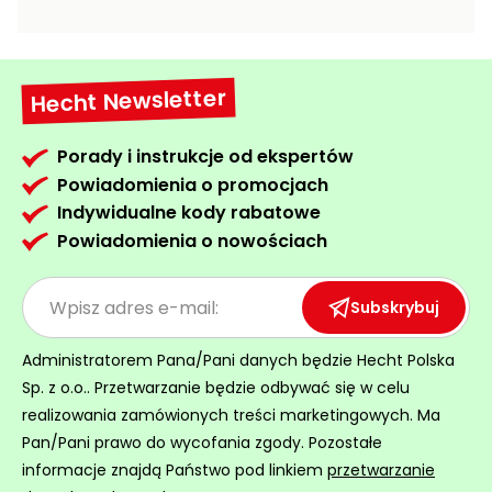
Wentylatory,
Rozdrabniacze
klimatyzacje
do gałęzi
Prostowniki
Ogrodowe
Hecht Newsletter
samochodowe
dmuchawy
i
Porady i instrukcje od ekspertów
Akcesoria
odkurzacze
Powiadomienia o promocjach
warsztatowe
do liści
Indywidualne kody rabatowe
Ogrzewanie
Taczki,
Powiadomienia o nowościach
garażu i
wózki i
warsztatu
przyczepki
ogrodowe
Subskrybuj
Wciągarki
elektryczne
Rozsiewacze
Administratorem Pana/Pani danych będzie Hecht Polska
i ręczne
sadownicze
Sp. z o.o.. Przetwarzanie będzie odbywać się w celu
realizowania zamówionych treści marketingowych. Ma
Pompy i
hydrofory
Pan/Pani prawo do wycofania zgody. Pozostałe
ogrodowe
informacje znajdą Państwo pod linkiem
przetwarzanie