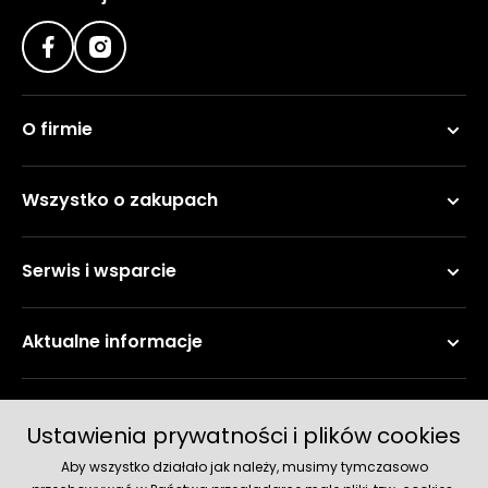
roślin
Szklarnie
ogrodowe
foliowe
O firmie
Tunele
ogrodowe
Wszystko o zakupach
Kompostowniki
ogrodowe
Serwis i wsparcie
Narzędzia
ogrodnicze
ręczne
Aktualne informacje
Ziemie i
kory
ogrodowe
Metody płatności
Ustawienia prywatności i plików cookies
Akcesoria
Aby wszystko działało jak należy, musimy tymczasowo
ogrodowe