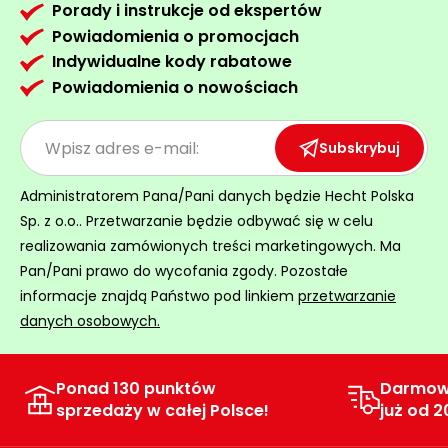
Porady i instrukcje od ekspertów
Wentylatory,
Rozdrabniacze
Powiadomienia o promocjach
klimatyzacje
do gałęzi
Indywidualne kody rabatowe
Prostowniki
Ogrodowe
Powiadomienia o nowościach
samochodowe
dmuchawy
i
Akcesoria
Subskrybuj
odkurzacze
warsztatowe
do liści
Administratorem Pana/Pani danych będzie Hecht Polska
Ogrzewanie
Taczki,
Sp. z o.o.. Przetwarzanie będzie odbywać się w celu
garażu i
wózki i
realizowania zamówionych treści marketingowych. Ma
warsztatu
przyczepki
Pan/Pani prawo do wycofania zgody. Pozostałe
ogrodowe
Wciągarki
informacje znajdą Państwo pod linkiem
przetwarzanie
elektryczne
Rozsiewacze
danych osobowych.
i ręczne
sadownicze
Pompy i
Ponad 130 punktów
Darmow
hydrofory
sprzedaży w całej Polsce!
już od 2
ogrodowe