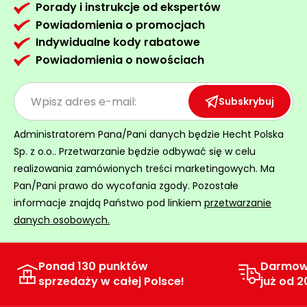
Porady i instrukcje od ekspertów
Wentylatory,
Rozdrabniacze
Powiadomienia o promocjach
klimatyzacje
do gałęzi
Indywidualne kody rabatowe
Prostowniki
Ogrodowe
Powiadomienia o nowościach
samochodowe
dmuchawy
i
Akcesoria
Subskrybuj
odkurzacze
warsztatowe
do liści
Administratorem Pana/Pani danych będzie Hecht Polska
Ogrzewanie
Taczki,
Sp. z o.o.. Przetwarzanie będzie odbywać się w celu
garażu i
wózki i
realizowania zamówionych treści marketingowych. Ma
warsztatu
przyczepki
Pan/Pani prawo do wycofania zgody. Pozostałe
ogrodowe
Wciągarki
informacje znajdą Państwo pod linkiem
przetwarzanie
elektryczne
Rozsiewacze
danych osobowych.
i ręczne
sadownicze
Pompy i
Ponad 130 punktów
Darmow
hydrofory
sprzedaży w całej Polsce!
już od 2
ogrodowe