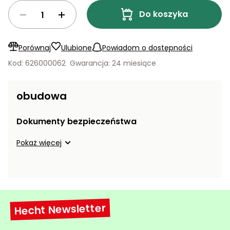
ogrodowe
do
akumulatorowe
quada
Karmy
Stoły
Detergenty
Do koszyka
kosiarek
Tokarki
PROMINENT
warsztatowe
Parasole
Sekatory
ogrodowe
Noże do
ogrodowe
Zabawki
Porównaj
Ulubione
Powiadom o dostępności
kosiarek
Koparki
wodne
Domki
Akcesoria
Kod: 626000062
Gwarancja: 24 miesiące
ogrodowe
do
Zagęszczarki
Inne
podlewania
i
Akcesoria
ogrodu
obudowa
transportery
na
balkon i
Grille
Dokumenty bezpieczeństwa
taras
ogrodowe
Zamiatarki
Pokaż więcej
Piły
Piły do
ogrodowe
betonu
do cięcia
drewna
Narzędzia
pomiarowe
Łuparki
Hecht Newsletter
do
do
warsztatu
drewna