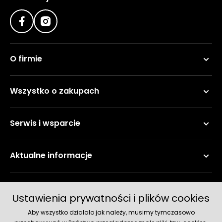
roślin
Szklarnie
ogrodowe
foliowe
O firmie
Tunele
ogrodowe
Wszystko o zakupach
Kompostowniki
ogrodowe
Serwis i wsparcie
Narzędzia
ogrodnicze
ręczne
Aktualne informacje
Ziemie i
kory
ogrodowe
Metody płatności
Ustawienia prywatności i plików cookies
Akcesoria
Aby wszystko działało jak należy, musimy tymczasowo
ogrodowe