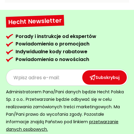
Myjki
ciśnieniowe
Hecht Newsletter
Zamiatarki
do
Porady i instrukcje od ekspertów
chodników
Powiadomienia o promocjach
Odśnieżarki
Indywidualne kody rabatowe
i zamiatarki
Powiadomienia o nowościach
do śniegu
Łopaty
Subskrybuj
i pługi
do
śniegu
Administratorem Pana/Pani danych będzie Hecht Polska
na
Sp. z o.o.. Przetwarzanie będzie odbywać się w celu
kółkach
realizowania zamówionych treści marketingowych. Ma
Pan/Pani prawo do wycofania zgody. Pozostałe
Opryskiwacze
informacje znajdą Państwo pod linkiem
przetwarzanie
sadownicze i
danych osobowych.
ogrodowe do