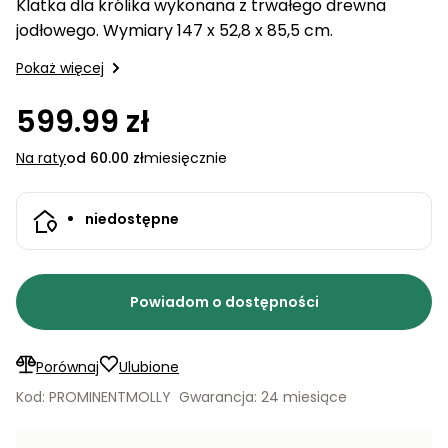
Klatka dla królika wykonana z trwałego drewna
ogrodowe
do
akumulatorowe
quada
Karmy
Stoły
Detergenty
jodłowego. Wymiary 147 x 52,8 x 85,5 cm.
kosiarek
Tokarki
PROMINENT
warsztatowe
Parasole
Sekatory
Pokaż więcej
ogrodowe
Noże do
ogrodowe
Zabawki
kosiarek
Koparki
wodne
Domki
599.99 zł
Akcesoria
ogrodowe
do
Zagęszczarki
Inne
Na raty
od 60.00 zł
miesięcznie
podlewania
i
Akcesoria
ogrodu
transportery
na
balkon i
niedostępne
Grille
taras
ogrodowe
Zamiatarki
Piły
Piły do
Powiadom o dostępności
ogrodowe
betonu
do cięcia
drewna
Narzędzia
Porównaj
Ulubione
pomiarowe
Łuparki
Kod: PROMINENTMOLLY
Gwarancja: 24 miesiące
do
do
warsztatu
drewna