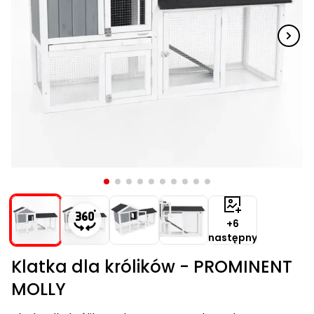
trawy
do liści
Akcesoria
Przedłużacze
Ciasteczka
1278
spalinowe
elektryczne
Akcesoria
Leżaki
Klimatory
Części i
elektryczne
elektryczne
ogrodowe
ręczne
ochronne
elektryczne
i aeratory
Glebogryzarki
program
ogrodowe
UTV
Części i
Akcesoria
Akcesoria
Haki i
Spawarki
Filtry
i sauny
Nagrzewnice
Samochody,
Budy
do
Piły
Pługi
do
ogrodowe
wodne
akcesoria
Hydrofory
Strug
Aeratory i
spalinowe
i kultywatory
1278
Spalinowe
akcesoria
ACCU
Akcesoria do
do
do
obracaki
i
do
olejowe
quady i
dla
żywopłotu
do
do
skuterów
Końcówki
Kosiarki
do
Akcesoria
Akcesoria do
Buggy
Części i
wertykulatory
spalinowe
Hulajnogi
dmuchawy
do
program
myjek
zamiatarki
odśnieżarki
do
przyłbice
basenu
Przysmaki
motorki
psów
Zabawki
Ławki
gałęzi
śniegu
Wentylatory
Części i
i złączki
ACCU
spalinowe
podkaszarek
do grilli
opryskiwaczy
spalinowe
akcesoria
do trawy
elektryczne
do liści
Akcesoria
wykaszarek
6260
Akcesoria
ciśnieniowych
drewna
do
Nagrzewnice
ogrodowe
kolumnowe
akcesoria do
Akcesoria do
ogrodowe
program
Frezarki
dla
i kos
do
Odkurzacze
i części
Drapaki
do nożyc
spawania
gazowe
Trampoliny
Łopaty
Kosiarki
wertykulatorów
glebogryzarek
6260
Crossy
Części i
traktorków
ACCU
Łopaty,
dzieci
automatyczne
do pomp
dla
ogrodowych
ogrodowe
Podkaszarki
plastikowe
Kaski
Krzesła i
Węże
Grzejniki
akumulatorowe
i aeratorów
i
elektryczne
akcesoria
ogrodowych
program
szpadle
Betoniarki
kotów
do śniegu
fotele
ACCU
ogrodowe
elektryczne
Spawarki
kultywatorów
dla
Siatki,
5140
i widły
budowlane
Skutery
Artykuły
ogrodowe
program
Kosiarki
Crossy
Meble
dmuchaw
szczotki,
Nakładki
podwodne
5140
Akcesoria
Klatki
dla
trójkołowe
spalinowe
ogrodowe
do liści
odkurzacze
Odkurzacze
antypoślizgowe
Stoły
Sekatory
grzewcze
Mieszadła
zwierząt
przemysłowe
na buty
ogrodowe
Kosiarki
Kosy
Akumulatory
Akcesoria
Kurnik
listwowe
mechaniczne
do quadów
do
Piły i
dla
Skuwacze
Kompresory
Bony
Stoliki
i
Piły
do trawy
basenu
noże
kur
do lodu
warsztatowe
na
podarunkowe
bębnowe
Akcesoria
(wykaszarki)
+6
kółkach
do quada
Uzdatnianie
następny
Piły
Pielęgnacja
Wiertnice
Kosiarki
Kultywatory i
Inne
Ogrzewanie
wody
ramowe
sierści
glebowe
Huśtawki
Klatka dla królików - PROMINENT
bijakowe
glebogryzarki
Kaski
domu
ogrodowe
ogrodowe
na
Testery
Legowiska
MOLLY
Agregaty
Siekiery
Części i
crossa
Akcesoria
wody
dla psów
prądotwórcze
Oświetlenie
akcesoria
Programy
i