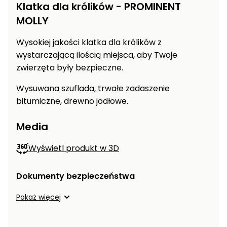
Klatka dla królików - PROMINENT
Wentylatory,
Rozdrabniacze
MOLLY
klimatyzacje
do gałęzi
Prostowniki
Wysokiej jakości klatka dla królików z
Ogrodowe
samochodowe
dmuchawy
wystarczającą ilością miejsca, aby Twoje
i
zwierzęta były bezpieczne.
Akcesoria
odkurzacze
warsztatowe
do liści
Wysuwana szuflada, trwałe zadaszenie
bitumiczne, drewno jodłowe.
Ogrzewanie
Taczki,
garażu i
wózki i
Media
warsztatu
przyczepki
ogrodowe
Wciągarki
Wyświetl produkt w 3D
elektryczne
Rozsiewacze
i ręczne
sadownicze
Dokumenty bezpieczeństwa
Pompy i
Pokaż więcej
hydrofory
ogrodowe