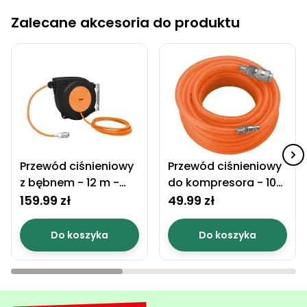
Zalecane akcesoria do produktu
Przewód ciśnieniowy
Przewód ciśnieniowy
z bębnem - 12 m -
do kompresora - 10
HECHT 002075B
m - HECHT 002075A
159.99 zł
49.99 zł
Do koszyka
Do koszyka