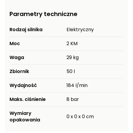
roślin
Parametry techniczne
Szklarnie
ogrodowe
foliowe
Rodzaj silnika
Elektryczny
Tunele
Moc
2 KM
ogrodowe
Waga
29 kg
Kompostowniki
ogrodowe
Zbiornik
50 l
Narzędzia
ogrodnicze
Wydajność
184 l/min
ręczne
Maks. ciśnienie
8 bar
Ziemie i
kory
Wymiary
ogrodowe
0 x 0 x 0 cm
opakowania
Akcesoria
ogrodowe