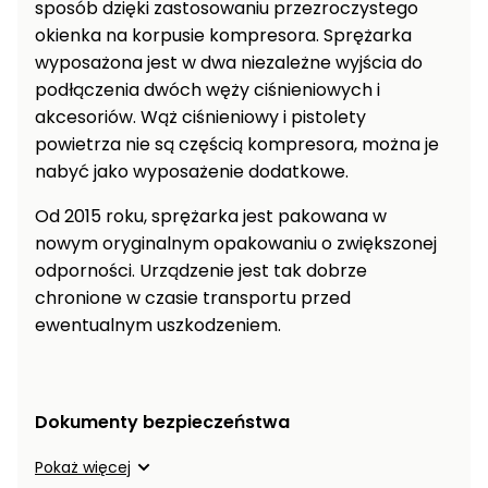
sposób dzięki zastosowaniu przezroczystego
Myjki
okienka na korpusie kompresora. Sprężarka
ciśnieniowe
wyposażona jest w dwa niezależne wyjścia do
Zamiatarki
podłączenia dwóch węży ciśnieniowych i
do
akcesoriów. Wąż ciśnieniowy i pistolety
chodników
powietrza nie są częścią kompresora, można je
nabyć jako wyposażenie dodatkowe.
Odśnieżarki
i zamiatarki
Od 2015 roku, sprężarka jest pakowana w
do śniegu
nowym oryginalnym opakowaniu o zwiększonej
Łopaty
odporności. Urządzenie jest tak dobrze
i pługi
chronione w czasie transportu przed
do
ewentualnym uszkodzeniem.
śniegu
na
kółkach
Dokumenty bezpieczeństwa
Opryskiwacze
sadownicze i
Pokaż więcej
ogrodowe do