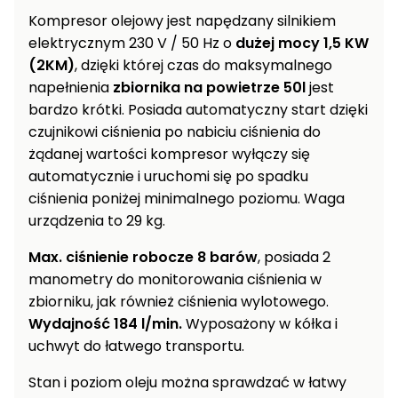
Wentylatory,
Kompresor olejowy jest napędzany silnikiem
Rozdrabniacze
klimatyzacje
do gałęzi
elektrycznym 230 V / 50 Hz o
dużej mocy 1,5 KW
(2KM)
, dzięki której czas do maksymalnego
Prostowniki
Ogrodowe
napełnienia
zbiornika na powietrze 50l
jest
samochodowe
dmuchawy
bardzo krótki. Posiada automatyczny start dzięki
i
Akcesoria
czujnikowi ciśnienia po nabiciu ciśnienia do
odkurzacze
warsztatowe
żądanej wartości kompresor wyłączy się
do liści
automatycznie i uruchomi się po spadku
Ogrzewanie
Taczki,
ciśnienia poniżej minimalnego poziomu. Waga
garażu i
wózki i
urządzenia to 29 kg.
warsztatu
przyczepki
ogrodowe
Max. ciśnienie robocze 8 barów
, posiada 2
Wciągarki
elektryczne
manometry do monitorowania ciśnienia w
Rozsiewacze
i ręczne
zbiorniku, jak również ciśnienia wylotowego.
sadownicze
Wydajność 184 l/min.
Wyposażony w kółka i
Pompy i
uchwyt do łatwego transportu.
hydrofory
ogrodowe
Stan i poziom oleju można sprawdzać w łatwy