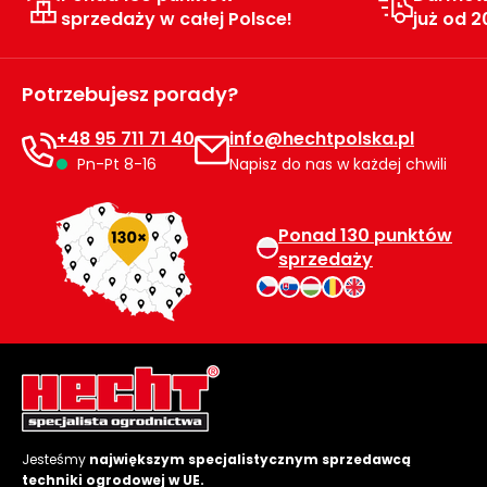
sprzedaży w całej Polsce!
już od 2
Potrzebujesz porady?
+48 95 711 71 40
info@hechtpolska.pl
Pn-Pt 8-16
Napisz do nas w każdej chwili
Ponad 130 punktów
sprzedaży
Jesteśmy
największym specjalistycznym sprzedawcą
techniki ogrodowej w UE.