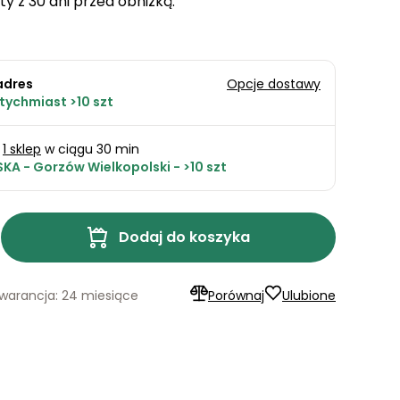
ty z 30 dni przed obniżką:
adres
Opcje dostawy
tychmiast >10 szt
1 sklep
w ciągu 30 min
KA - Gorzów Wielkopolski - >10 szt
Dodaj do koszyka
warancja: 24 miesiące
Porównaj
Ulubione