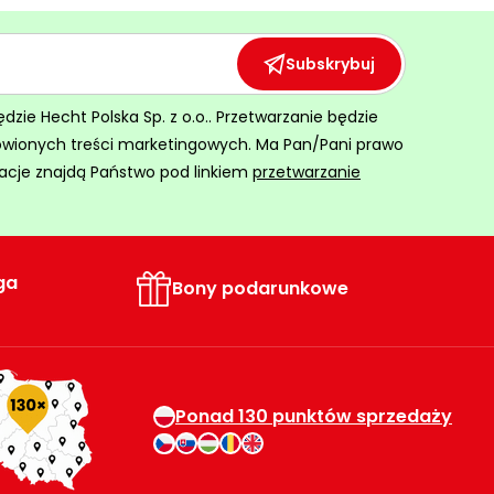
Subskrybuj
ie Hecht Polska Sp. z o.o.. Przetwarzanie będzie
ówionych treści marketingowych. Ma Pan/Pani prawo
acje znajdą Państwo pod linkiem
przetwarzanie
ga
Bony podarunkowe
Ponad 130 punktów sprzedaży