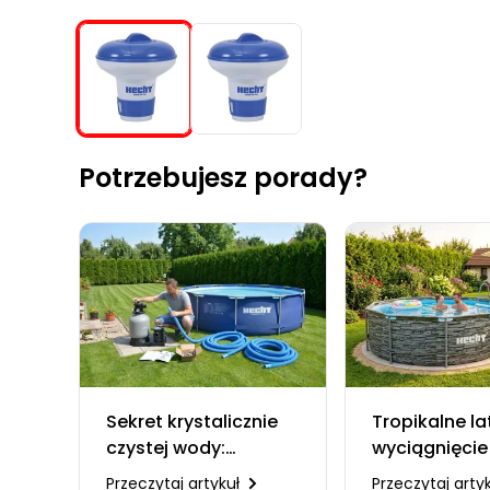
Potrzebujesz porady?
Sekret krystalicznie
Tropikalne la
czystej wody:
wyciągnięcie 
kompletny
Dlaczego wł
Przeczytaj artykuł
Przeczytaj arty