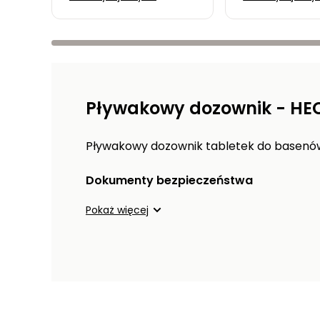
przewodnik dla
basen jest n
początkujących na
inwestycją?
temat filtracji
piaskowej
Pływakowy dozownik - HE
Pływakowy dozownik tabletek do basenó
Dokumenty bezpieczeństwa
Pokaż więcej