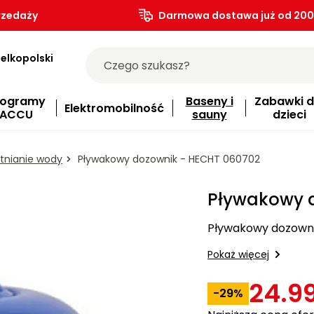
rzedaży
Darmowa dostawa już od 200.
elkopolski
rogramy
Baseny i
Zabawki d
Elektromobilność
ACCU
sauny
dzieci
tnianie wody
Pływakowy dozownik - HECHT 060702
Pływakowy 
Pływakowy dozowni
Pokaż więcej
24.99
-29%