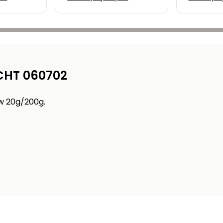
ajlepszą
basenowych i jak je
przed m
naprawić
utrzyma
dobrym 
CHT 060702
w 20g/200g.