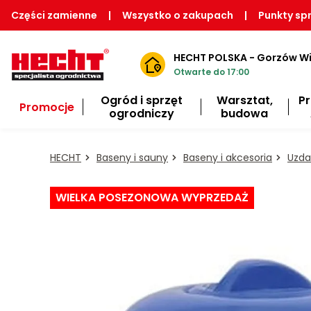
Części zamienne
|
Wszystko o zakupach
|
Punkty sp
HECHT POLSKA - Gorzów Wi
Otwarte do 17:00
Ogród i sprzęt
Warsztat,
P
Promocje
ogrodniczy
budowa
HECHT
Baseny i sauny
Baseny i akcesoria
Uzda
WIELKA POSEZONOWA WYPRZEDAŻ