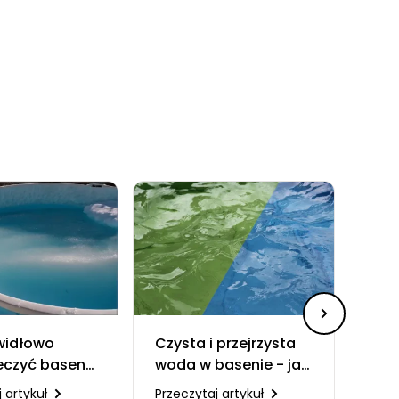
widłowo
Czysta i przejrzysta
Pod
eczyć basen
woda w basenie - jak
bas
: Ochrona
to zrobić?
to 
 artykuł
Przeczytaj artykuł
Prze