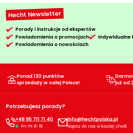
Hecht Newsletter
Porady i instrukcje od ekspertów
Powiadomienia o promocjach
Indywidualne
Powiadomienia o nowościach
Ponad 130 punktów
Darmo
sprzedaży w całej Polsce!
już od 
Potrzebujesz porady?
+48 95 711 71 40
info@hechtpolska.pl
Pn-Pt 8-16
Napisz do nas w każdej chwili