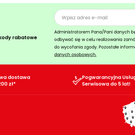
Administratorem Pana/Pani danych będz
 kody rabatowe
odbywać się w celu realizowania zam
do wycofania zgody. Pozostałe inform
danych osobowych.
wa dostawa
Pogwarancyjna Usłu
200 zł*
Serwisowa do 5 lat!