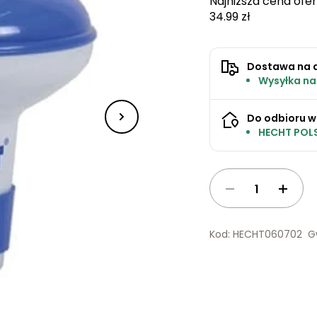
Najniższa cena ofer
34.99 zł
Dostawa na 
Wysyłka na
Do odbioru w
HECHT POLS
Kod: HECHT060702
G