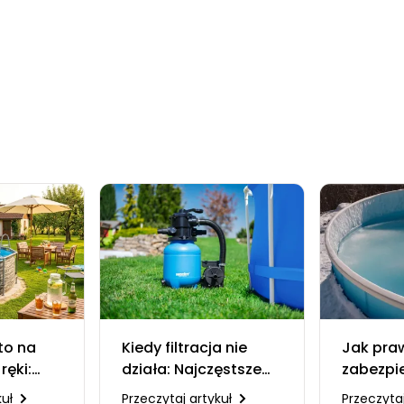
to na
Kiedy filtracja nie
Jak pra
ręki:
działa: Najczęstsze
zabezpi
asny
usterki systemów
na zimę
kuł
Przeczytaj artykuł
Przeczytaj