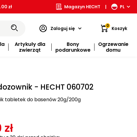
00 zł
Magazyn HECHT
|
PL
0
Zaloguj się
Koszyk
la
Artykuły dla
Bony
Ogrzewanie
zwierząt
podarunkowe
domu
dozownik - HECHT 060702
k tabletek do basenów 20g/200g
 zł