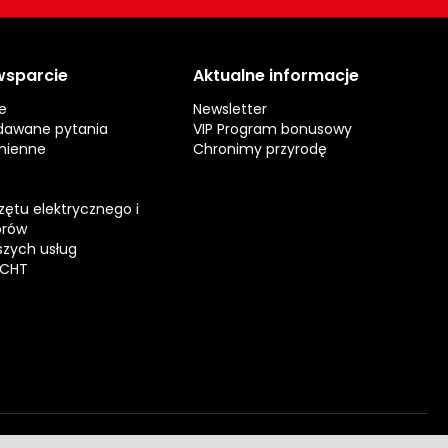
 wsparcie
Aktualne informacje
e
Newsletter
dawane pytania
VIP Program bonusowy
mienne
Chronimy przyrodę
zętu elektrycznego i
orów
zych usług
ECHT