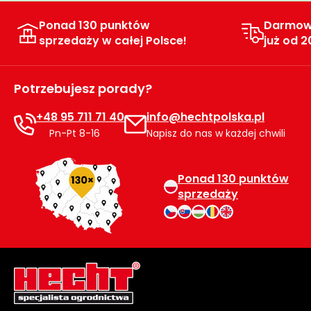
Ponad 130 punktów
Darmow
sprzedaży w całej Polsce!
już od 2
Potrzebujesz porady?
+48 95 711 71 40
info@hechtpolska.pl
Pn-Pt 8-16
Napisz do nas w każdej chwili
Ponad 130 punktów
sprzedaży