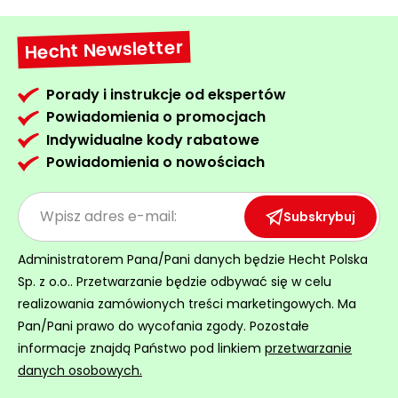
roślin
Szklarnie
Hecht Newsletter
ogrodowe
foliowe
Porady i instrukcje od ekspertów
Tunele
Powiadomienia o promocjach
ogrodowe
Indywidualne kody rabatowe
Powiadomienia o nowościach
Kompostowniki
ogrodowe
Subskrybuj
Narzędzia
ogrodnicze
Administratorem Pana/Pani danych będzie Hecht Polska
ręczne
Sp. z o.o.. Przetwarzanie będzie odbywać się w celu
Ziemie i
realizowania zamówionych treści marketingowych. Ma
kory
Pan/Pani prawo do wycofania zgody. Pozostałe
ogrodowe
informacje znajdą Państwo pod linkiem
przetwarzanie
danych osobowych.
Akcesoria
ogrodowe