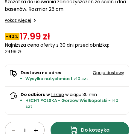
Szczotka do usuwania zanieczyszczeń ze ścian i dna
ogrodowe
do
akumulatorowe
quada
Karmy
Stoły
Detergenty
basenów. Rozmiar 25 cm
kosiarek
Tokarki
PROMINENT
warsztatowe
Parasole
Sekatory
Pokaż więcej
ogrodowe
Noże do
ogrodowe
Zabawki
kosiarek
Koparki
wodne
Domki
17.99 zł
Akcesoria
-40%
ogrodowe
do
Zagęszczarki
Najniższa cena oferty z 30 dni przed obniżką:
Inne
podlewania
i
29.99 zł
Akcesoria
ogrodu
transportery
na
balkon i
Grille
taras
ogrodowe
Dostawa na adres
Opcje dostawy
Zamiatarki
Wysyłka natychmiast >10 szt
Piły
Piły do
ogrodowe
Do odbioru w
1 sklep
w ciągu 30 min
betonu
do cięcia
HECHT POLSKA - Gorzów Wielkopolski - >10
drewna
szt
Narzędzia
pomiarowe
Łuparki
do
do
warsztatu
drewna
Do koszyka