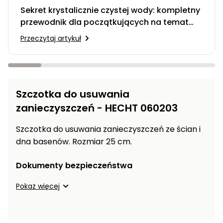
Myjki
Sekret krystalicznie czystej wody: kompletny
ciśnieniowe
przewodnik dla początkujących na temat
filtracji piaskowej
Przeczytaj artykuł
Zamiatarki
do
chodników
Odśnieżarki
i zamiatarki
Szczotka do usuwania
do śniegu
zanieczyszczeń - HECHT 060203
Łopaty
Szczotka do usuwania zanieczyszczeń ze ścian i
i pługi
dna basenów. Rozmiar 25 cm.
do
śniegu
na
Dokumenty bezpieczeństwa
kółkach
Pokaż więcej
Opryskiwacze
sadownicze i
ogrodowe do