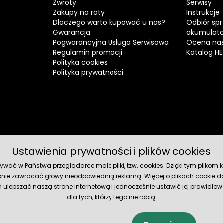
Zwroty
Serwisy
Zakupy na raty
Instrukcje
Dlaczego warto kupować u nas?
Odbiór spr
Gwarancja
akumulat
Pogwarancyjna Usługa Serwisowa
Ocena nas
Regulamin promocji
Katalog H
Polityka cookies
Polityka prywatności
Ustawienia prywatności i plików cookies
Metody 
ć w Państwa przeglądarce małe pliki, tzw. cookies. Dzięki tym plikom ko
nie zawracać głowy nieodpowiednią reklamą. Więcej o plikach cookie do
lepszać naszą stronę internetową i jednocześnie ustawić jej prawidłowe
dla tych, którzy tego nie robią.