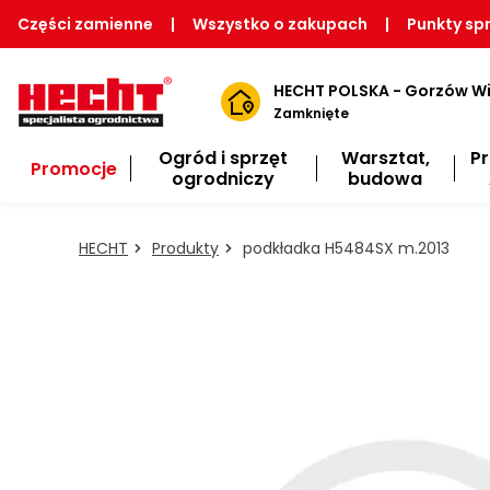
Części zamienne
|
Wszystko o zakupach
|
Punkty sp
HECHT POLSKA - Gorzów Wi
Zamknięte
Ogród i sprzęt
Warsztat,
P
Promocje
ogrodniczy
budowa
HECHT
Produkty
podkładka H5484SX m.2013