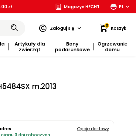
00 zł
Magazyn HECHT
|
PL
0
Zaloguj się
Koszyk
la
Artykuły dla
Bony
Ogrzewanie
zwierząt
podarunkowe
domu
H5484SX m.2013
adres
Opcje dostawy
ciągu 3 dni roboczych