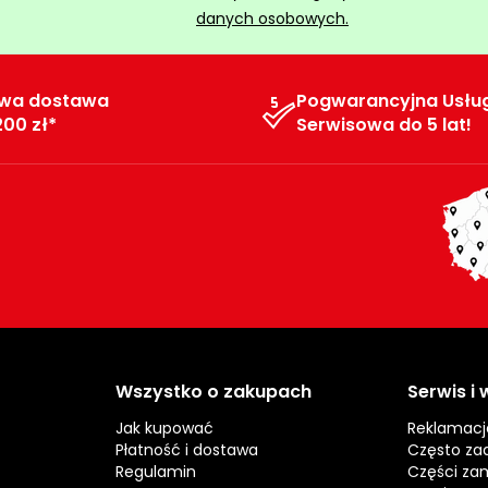
danych osobowych.
wa dostawa
Pogwarancyjna Usłu
200 zł*
Serwisowa do 5 lat!
Wszystko o zakupach
Serwis i
Jak kupować
Reklamacj
Płatność i dostawa
Często za
Regulamin
Części za