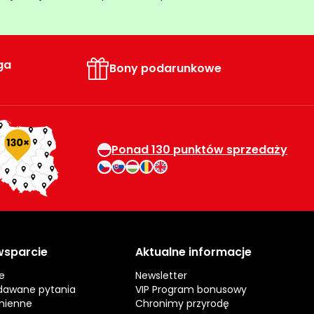
ga
Bony podarunkowe
Ponad 130 punktów sprzedaży
 wsparcie
Aktualne informacje
e
Newsletter
dawane pytania
VIP Program bonusowy
mienne
Chronimy przyrodę