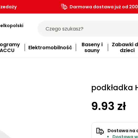
rzedaży
Darmowa dostawa już od 200.
elkopolski
rogramy
Baseny i
Zabawki d
Elektromobilność
ACCU
sauny
dzieci
podkładka 
9.93 zł
Dostawa na 
Dostawa w 