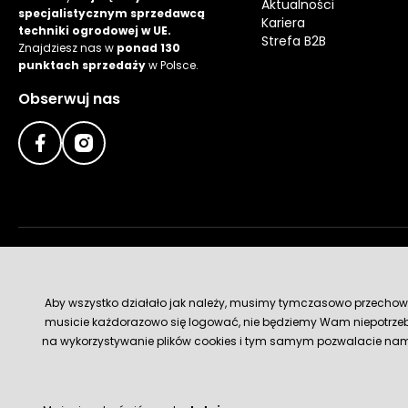
Aktualności
specjalistycznym sprzedawcą
Kariera
techniki ogrodowej w UE.
Strefa B2B
Znajdziesz nas w
ponad 130
punktach sprzedaży
w Polsce.
Obserwuj nas
Metody płatności
Aby wszystko działało jak należy, musimy tymczasowo przechowywa
musicie każdorazowo się logować, nie będziemy Wam niepotrzeb
na wykorzystywanie plików cookies i tym samym pozwalacie nam u