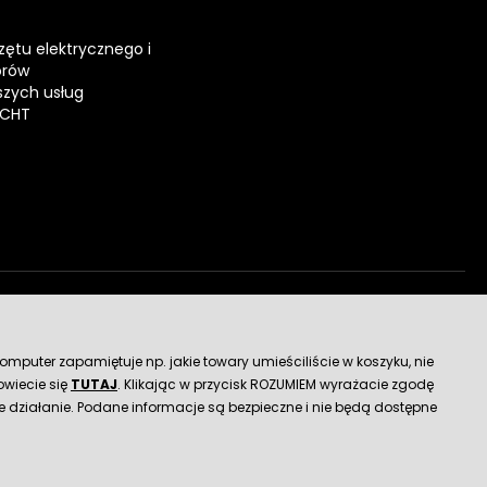
zętu elektrycznego i
orów
zych usług
ECHT
dostawy
mputer zapamiętuje np. jakie towary umieściliście w koszyku, nie
wiecie się
TUTAJ
. Klikając w przycisk ROZUMIEM wyrażacie zgodę
 działanie. Podane informacje są bezpieczne i nie będą dostępne