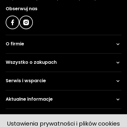
roślin
Obserwuj nas
Szklarnie
ogrodowe
foliowe
Tunele
ogrodowe
O firmie
Kompostowniki
ogrodowe
Wszystko o zakupach
Narzędzia
ogrodnicze
Serwis i wsparcie
ręczne
Ziemie i
Aktualne informacje
kory
ogrodowe
Metody płatności
Akcesoria
Ustawienia prywatności i plików cookies
ogrodowe