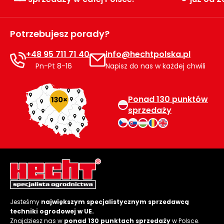
Myjki
ciśnieniowe
Potrzebujesz porady?
Zamiatarki
do
+48 95 711 71 40
info@hechtpolska.pl
chodników
Pn-Pt 8-16
Napisz do nas w każdej chwili
Odśnieżarki
i zamiatarki
Ponad 130 punktów
do śniegu
sprzedaży
Łopaty
i pługi
do
śniegu
na
kółkach
Opryskiwacze
Jesteśmy
największym specjalistycznym sprzedawcą
sadownicze i
techniki ogrodowej w UE.
ogrodowe do
Znajdziesz nas w
ponad 130 punktach sprzedaży
w Polsce.