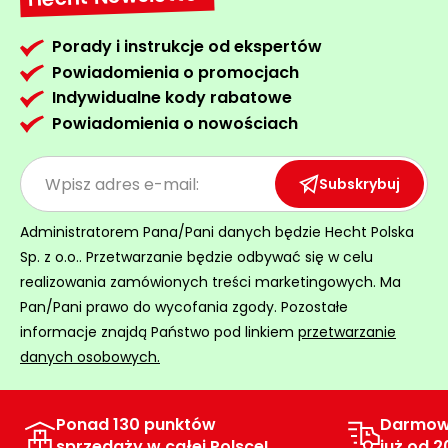
Wentylatory,
Rozdrabniacze
klimatyzacje
do gałęzi
Porady i instrukcje od ekspertów
Powiadomienia o promocjach
Prostowniki
Ogrodowe
Indywidualne kody rabatowe
samochodowe
dmuchawy
Powiadomienia o nowościach
i
Akcesoria
odkurzacze
warsztatowe
do liści
Subskrybuj
Ogrzewanie
Taczki,
garażu i
Administratorem Pana/Pani danych będzie Hecht Polska
wózki i
warsztatu
przyczepki
Sp. z o.o.. Przetwarzanie będzie odbywać się w celu
ogrodowe
realizowania zamówionych treści marketingowych. Ma
Wciągarki
Pan/Pani prawo do wycofania zgody. Pozostałe
elektryczne
Rozsiewacze
informacje znajdą Państwo pod linkiem
przetwarzanie
i ręczne
sadownicze
danych osobowych.
Pompy i
hydrofory
ogrodowe
Ponad 130 punktów
Darmow
sprzedaży w całej Polsce!
już od 2