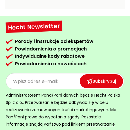
Wentylatory,
Rozdrabniacze
klimatyzacje
do gałęzi
Prostowniki
Ogrodowe
Hecht Newsletter
samochodowe
dmuchawy
i
Porady i instrukcje od ekspertów
Akcesoria
odkurzacze
Powiadomienia o promocjach
warsztatowe
do liści
Indywidualne kody rabatowe
Ogrzewanie
Taczki,
Powiadomienia o nowościach
garażu i
wózki i
warsztatu
przyczepki
ogrodowe
Subskrybuj
Wciągarki
elektryczne
Rozsiewacze
Administratorem Pana/Pani danych będzie Hecht Polska
i ręczne
sadownicze
Sp. z o.o.. Przetwarzanie będzie odbywać się w celu
realizowania zamówionych treści marketingowych. Ma
Pompy i
hydrofory
Pan/Pani prawo do wycofania zgody. Pozostałe
ogrodowe
informacje znajdą Państwo pod linkiem
przetwarzanie