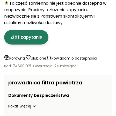
ogrodowe
do
akumulatorowe
Ta część zamienna nie jest obecnie dostępna w
quada
Karmy
Stoły
Detergenty
kosiarek
Tokarki
magazynie. Prosimy o złożenie zapytania,
PROMINENT
warsztatowe
Parasole
Sekatory
niezwłocznie się z Państwem skontaktujemy i
ogrodowe
Noże do
ogrodowe
Zabawki
ustalimy możliwości dostawy.
kosiarek
Koparki
wodne
Domki
Akcesoria
ogrodowe
do
Złóż zapytanie
Zagęszczarki
Inne
podlewania
i
Akcesoria
ogrodu
transportery
na
balkon i
Grille
Porównaj
Ulubione
Powiadom o dostępności
taras
ogrodowe
Zamiatarki
Kod: 746001021
Gwarancja: 24 miesiące
Piły
Piły do
ogrodowe
prowadnica filtra powietrza
betonu
do cięcia
drewna
Narzędzia
Dokumenty bezpieczeństwa
pomiarowe
Łuparki
do
do
Pokaż więcej
warsztatu
drewna