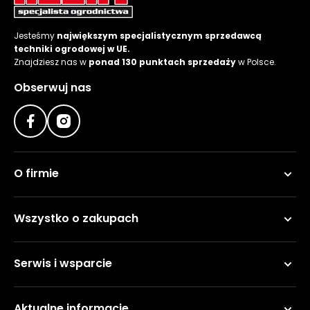
roślin
Szklarnie
Jesteśmy
największym specjalistycznym sprzedawcą
ogrodowe
techniki ogrodowej w UE.
foliowe
Znajdziesz nas w
ponad 130 punktach sprzedaży
w Polsce.
Obserwuj nas
Tunele
ogrodowe
Kompostowniki
ogrodowe
O firmie
Narzędzia
ogrodnicze
ręczne
Wszystko o zakupach
Ziemie i
kory
Serwis i wsparcie
ogrodowe
Akcesoria
ogrodowe
Aktualne informacje