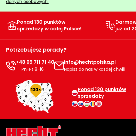
danych osobowych.
Myjki
ciśnieniowe
Ponad 130 punktów
Darmow
Zamiatarki
sprzedaży w całej Polsce!
już od 2
do
chodników
Odśnieżarki
Potrzebujesz porady?
i zamiatarki
do śniegu
+48 95 711 71 40
info@hechtpolska.pl
Pn-Pt 8-16
Napisz do nas w każdej chwili
Łopaty
i pługi
do
Ponad 130 punktów
śniegu
sprzedaży
na
kółkach
Opryskiwacze
sadownicze i
ogrodowe do