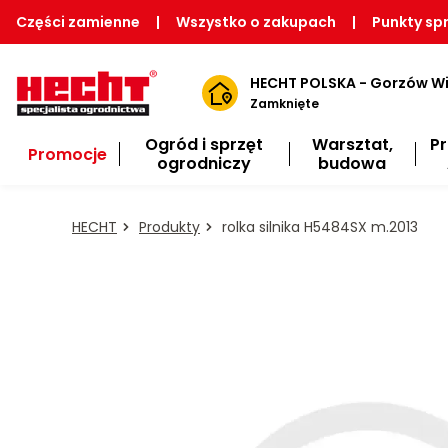
Części zamienne
|
Wszystko o zakupach
|
Punkty sp
HECHT POLSKA - Gorzów Wi
Zamknięte
Ogród i sprzęt
Warsztat,
P
Promocje
ogrodniczy
budowa
HECHT
Produkty
rolka silnika H5484SX m.2013