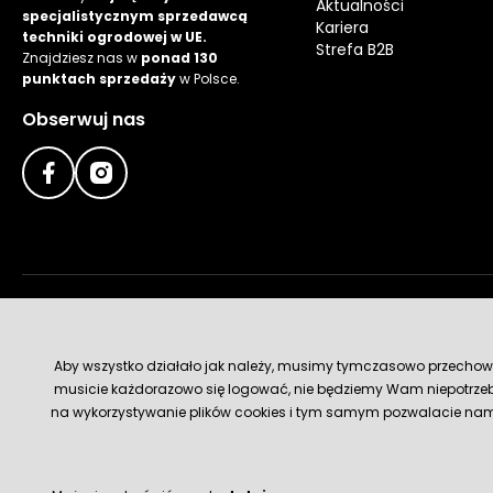
Aktualności
specjalistycznym sprzedawcą
Kariera
techniki ogrodowej w UE.
Strefa B2B
Znajdziesz nas w
ponad 130
punktach sprzedaży
w Polsce.
Obserwuj nas
Metody płatności
Aby wszystko działało jak należy, musimy tymczasowo przechowywa
musicie każdorazowo się logować, nie będziemy Wam niepotrzeb
na wykorzystywanie plików cookies i tym samym pozwalacie nam u