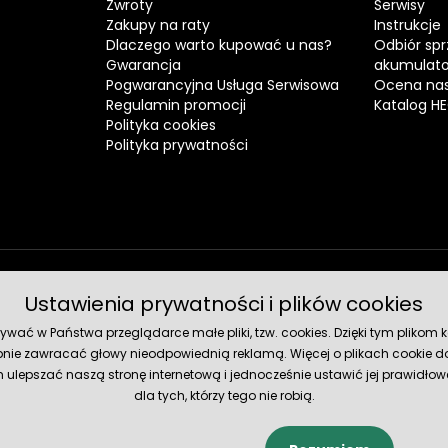
Zwroty
Serwisy
Zakupy na raty
Instrukcje
Dlaczego warto kupować u nas?
Odbiór spr
Gwarancja
akumulat
Pogwarancyjna Usługa Serwisowa
Ocena nas
Regulamin promocji
Katalog H
Polityka cookies
Polityka prywatności
Ustawienia prywatności i plików cookies
Metody 
ć w Państwa przeglądarce małe pliki, tzw. cookies. Dzięki tym plikom ko
nie zawracać głowy nieodpowiednią reklamą. Więcej o plikach cookie do
lepszać naszą stronę internetową i jednocześnie ustawić jej prawidłowe
dla tych, którzy tego nie robią.