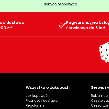
danych osobowych.
wa dostawa
Pogwarancyjna Usłu
200 zł*
Serwisowa do 5 lat!
Wszystko o zakupach
Serwis i
Jak kupować
Reklamacj
Płatność i dostawa
Często za
Regulamin
Części za