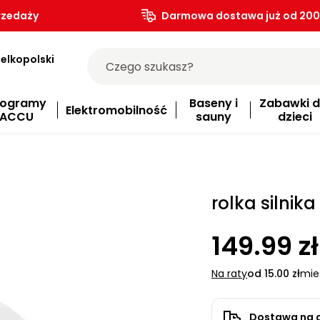
rzedaży
Darmowa dostawa już od 200.
elkopolski
rogramy
Baseny i
Zabawki d
Elektromobilność
ACCU
sauny
dzieci
rolka silnik
149.99 zł
Na raty
od 15.00 zł
mie
Dostawa na 