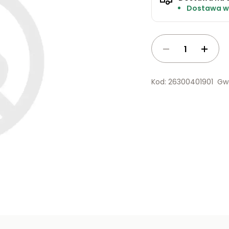
Dostawa w 
Kod: 26300401901
Gwa