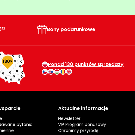
ga
Bony podarunkowe
Ponad 130 punktów sprzedaży
 wsparcie
Aktualne informacje
e
Newsletter
dawane pytania
VIP Program bonusowy
mienne
Chronimy przyrodę