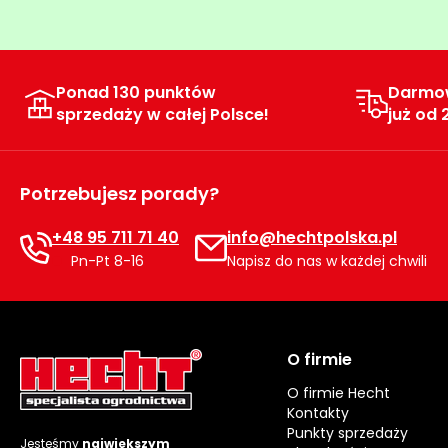
Ponad 130 punktów
Darmo
sprzedaży w całej Polsce!
już od 
Potrzebujesz porady?
+48 95 711 71 40
info@hechtpolska.pl
Pn-Pt 8-16
Napisz do nas w każdej chwili
O firmie
O firmie Hecht
Kontakty
Punkty sprzedaży
Jesteśmy
największym