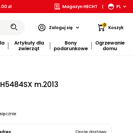
00 zł
Magazyn HECHT
|
PL
0
Zaloguj się
Koszyk
la
Artykuły dla
Bony
Ogrzewanie
zwierząt
podarunkowe
domu
a H5484SX m.2013
sięcznie
adres
Opcje dostawy