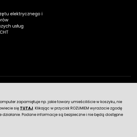
zętu elektrycznego i
orów
zych usług
ECHT
dostawy
mputer zapamiętuje np. jakie towary umieściliście w koszyku, nie
wiecie się
TUTAJ
. Klikając w przycisk ROZUMIEM wyrażacie zgodę
 działanie. Podane informacje są bezpieczne i nie będą dostępne