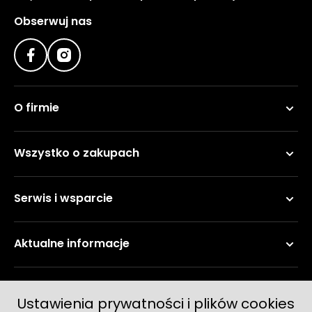
roślin
Obserwuj nas
Szklarnie
ogrodowe
foliowe
Tunele
ogrodowe
O firmie
Kompostowniki
ogrodowe
Wszystko o zakupach
Narzędzia
ogrodnicze
Serwis i wsparcie
ręczne
Ziemie i
Aktualne informacje
kory
ogrodowe
Metody płatności
Akcesoria
Ustawienia prywatności i plików cookies
ogrodowe