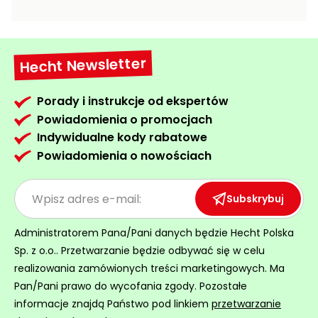
Wentylatory,
Rozdrabniacze
klimatyzacje
do gałęzi
Prostowniki
Ogrodowe
Hecht Newsletter
samochodowe
dmuchawy
i
Porady i instrukcje od ekspertów
Akcesoria
odkurzacze
Powiadomienia o promocjach
warsztatowe
do liści
Indywidualne kody rabatowe
Ogrzewanie
Taczki,
Powiadomienia o nowościach
garażu i
wózki i
warsztatu
przyczepki
ogrodowe
Subskrybuj
Wciągarki
elektryczne
Rozsiewacze
Administratorem Pana/Pani danych będzie Hecht Polska
i ręczne
sadownicze
Sp. z o.o.. Przetwarzanie będzie odbywać się w celu
realizowania zamówionych treści marketingowych. Ma
Pompy i
hydrofory
Pan/Pani prawo do wycofania zgody. Pozostałe
ogrodowe
informacje znajdą Państwo pod linkiem
przetwarzanie