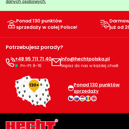
danych osobowych.
Myjki
ciśnieniowe
Ponad 130 punktów
Darmow
Zamiatarki
sprzedaży w całej Polsce!
już od 2
do
chodników
Odśnieżarki
Potrzebujesz porady?
i zamiatarki
do śniegu
+48 95 711 71 40
info@hechtpolska.pl
Pn-Pt 8-16
Napisz do nas w każdej chwili
Łopaty
i pługi
do
Ponad 130 punktów
śniegu
sprzedaży
na
kółkach
Opryskiwacze
sadownicze i
ogrodowe do