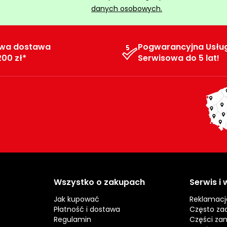
danych osobowych.
wa dostawa
Pogwarancyjna Usłu
200 zł*
Serwisowa do 5 lat!
Wszystko o zakupach
Serwis i
Jak kupować
Reklamacj
Płatność i dostawa
Często za
Regulamin
Części za