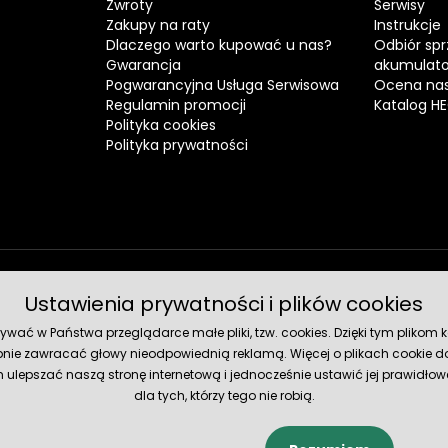
Zwroty
Serwisy
Zakupy na raty
Instrukcje
Dlaczego warto kupować u nas?
Odbiór spr
Gwarancja
akumulat
Pogwarancyjna Usługa Serwisowa
Ocena nas
Regulamin promocji
Katalog H
Polityka cookies
Polityka prywatności
Ustawienia prywatności i plików cookies
Metody 
ć w Państwa przeglądarce małe pliki, tzw. cookies. Dzięki tym plikom ko
nie zawracać głowy nieodpowiednią reklamą. Więcej o plikach cookie do
lepszać naszą stronę internetową i jednocześnie ustawić jej prawidłowe
dla tych, którzy tego nie robią.