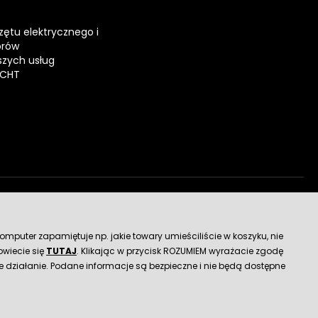
zętu elektrycznego i
orów
zych usług
ECHT
dostawy
mputer zapamiętuje np. jakie towary umieściliście w koszyku, nie
wiecie się
TUTAJ
. Klikając w przycisk ROZUMIEM wyrażacie zgodę
 działanie. Podane informacje są bezpieczne i nie będą dostępne