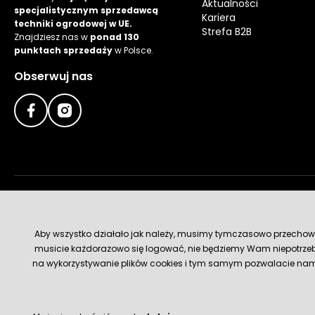
Aktualności
specjalistycznym sprzedawcą
Kariera
techniki ogrodowej w UE.
Strefa B2B
Znajdziesz nas w
ponad 130
punktach sprzedaży
w Polsce.
Obserwuj nas
Metody płatności
Aby wszystko działało jak należy, musimy tymczasowo przechowywa
musicie każdorazowo się logować, nie będziemy Wam niepotrzeb
na wykorzystywanie plików cookies i tym samym pozwalacie nam u