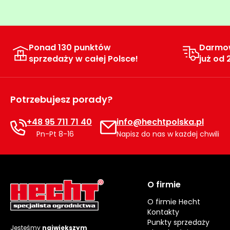
Ponad 130 punktów
Darmo
sprzedaży w całej Polsce!
już od 
Potrzebujesz porady?
+48 95 711 71 40
info@hechtpolska.pl
Pn-Pt 8-16
Napisz do nas w każdej chwili
O firmie
O firmie Hecht
Kontakty
Punkty sprzedaży
Jesteśmy
największym