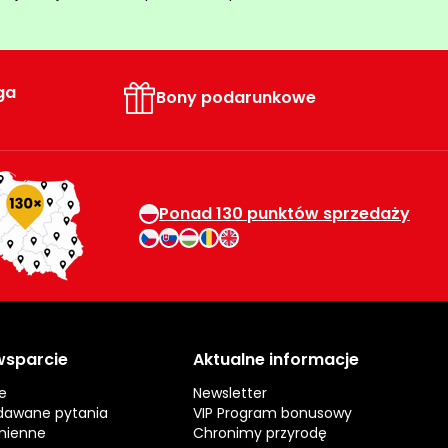
ga
Bony podarunkowe
Ponad 130 punktów sprzedaży
 wsparcie
Aktualne informacje
e
Newsletter
dawane pytania
VIP Program bonusowy
mienne
Chronimy przyrodę