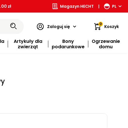
00 zł
Magazyn HECHT
|
PL
0
Zaloguj się
Koszyk
la
Artykuły dla
Bony
Ogrzewanie
zwierząt
podarunkowe
domu
wy