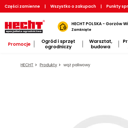
Części zamienne
|
Wszystko o zakupach
|
Punkty sp
HECHT POLSKA - Gorzów Wi
Zamknięte
Ogród i sprzęt
Warsztat,
P
Promocje
ogrodniczy
budowa
HECHT
Produkty
wąż paliwowy