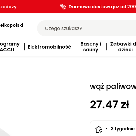
rzedaży
Darmowa dostawa już od 200.
elkopolski
rogramy
Baseny i
Zabawki d
Elektromobilność
ACCU
sauny
dzieci
wąż paliwo
27.47 zł
3 tygodnie