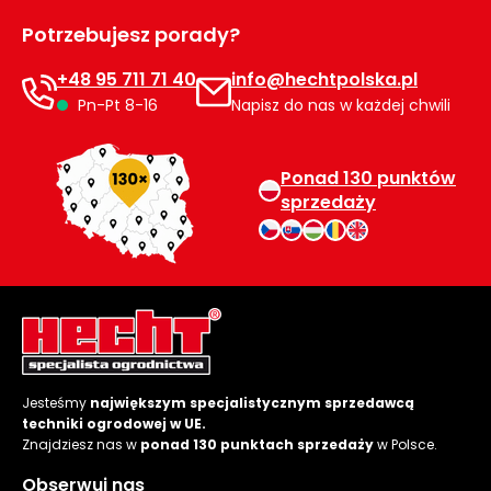
Myjki
Potrzebujesz porady?
ciśnieniowe
+48 95 711 71 40
info@hechtpolska.pl
Zamiatarki
Pn-Pt 8-16
Napisz do nas w każdej chwili
do
chodników
Odśnieżarki
Ponad 130 punktów
i zamiatarki
sprzedaży
do śniegu
Łopaty
i pługi
do
śniegu
na
kółkach
Jesteśmy
największym specjalistycznym sprzedawcą
techniki ogrodowej w UE.
Opryskiwacze
Znajdziesz nas w
ponad 130 punktach sprzedaży
w Polsce.
sadownicze i
ogrodowe do
Obserwuj nas