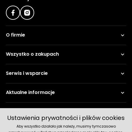
roślin
Szklarnie
ogrodowe
foliowe
O firmie
Tunele
ogrodowe
Wszystko o zakupach
Kompostowniki
ogrodowe
Serwis i wsparcie
Narzędzia
ogrodnicze
ręczne
Aktualne informacje
Ziemie i
kory
ogrodowe
Metody płatności
Ustawienia prywatności i plików cookies
Akcesoria
Aby wszystko działało jak należy, musimy tymczasowo
ogrodowe