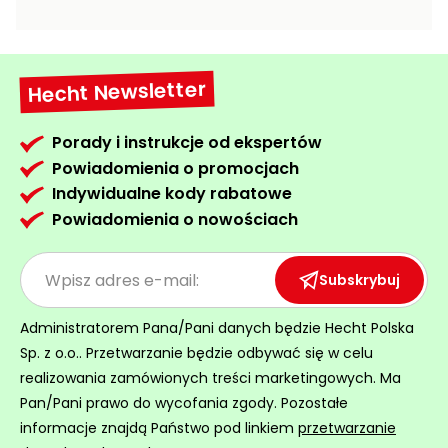
Wentylatory,
Rozdrabniacze
klimatyzacje
do gałęzi
Prostowniki
Ogrodowe
Hecht Newsletter
samochodowe
dmuchawy
i
Porady i instrukcje od ekspertów
Akcesoria
odkurzacze
Powiadomienia o promocjach
warsztatowe
do liści
Indywidualne kody rabatowe
Ogrzewanie
Taczki,
Powiadomienia o nowościach
garażu i
wózki i
warsztatu
przyczepki
ogrodowe
Subskrybuj
Wciągarki
elektryczne
Rozsiewacze
Administratorem Pana/Pani danych będzie Hecht Polska
i ręczne
sadownicze
Sp. z o.o.. Przetwarzanie będzie odbywać się w celu
realizowania zamówionych treści marketingowych. Ma
Pompy i
hydrofory
Pan/Pani prawo do wycofania zgody. Pozostałe
ogrodowe
informacje znajdą Państwo pod linkiem
przetwarzanie