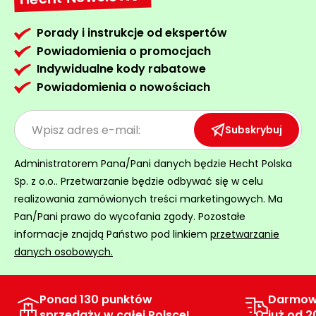
Wentylatory,
Rozdrabniacze
klimatyzacje
do gałęzi
Porady i instrukcje od ekspertów
Powiadomienia o promocjach
Prostowniki
Ogrodowe
Indywidualne kody rabatowe
samochodowe
dmuchawy
Powiadomienia o nowościach
i
Akcesoria
odkurzacze
warsztatowe
do liści
Subskrybuj
Ogrzewanie
Taczki,
garażu i
Administratorem Pana/Pani danych będzie Hecht Polska
wózki i
warsztatu
przyczepki
Sp. z o.o.. Przetwarzanie będzie odbywać się w celu
ogrodowe
realizowania zamówionych treści marketingowych. Ma
Wciągarki
Pan/Pani prawo do wycofania zgody. Pozostałe
elektryczne
Rozsiewacze
informacje znajdą Państwo pod linkiem
przetwarzanie
i ręczne
sadownicze
danych osobowych.
Pompy i
hydrofory
ogrodowe
Ponad 130 punktów
Darmow
sprzedaży w całej Polsce!
już od 2