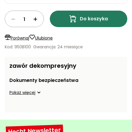
ogrodowe
do
akumulatorowe
quada
Karmy
Stoły
Detergenty
kosiarek
Tokarki
PROMINENT
warsztatowe
Parasole
Sekatory
Do koszyka
ogrodowe
Noże do
ogrodowe
Zabawki
kosiarek
Koparki
wodne
Domki
Akcesoria
Porównaj
Ulubione
ogrodowe
do
Zagęszczarki
Inne
podlewania
Kod: 950B100
Gwarancja: 24 miesiące
i
Akcesoria
ogrodu
transportery
na
balkon i
zawór dekompresyjny
Grille
taras
ogrodowe
Zamiatarki
Dokumenty bezpieczeństwa
Piły
Piły do
ogrodowe
Pokaż więcej
betonu
do cięcia
drewna
Narzędzia
pomiarowe
Łuparki
do
do
warsztatu
drewna
Hecht Newsletter