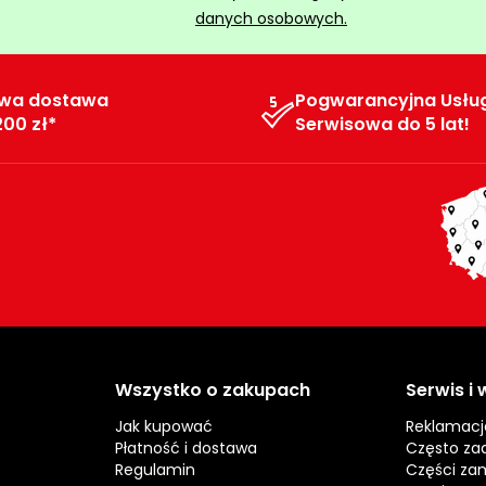
danych osobowych.
wa dostawa
Pogwarancyjna Usłu
200 zł*
Serwisowa do 5 lat!
Wszystko o zakupach
Serwis i
Jak kupować
Reklamacj
Płatność i dostawa
Często za
Regulamin
Części za