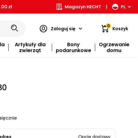
00 zł
Magazyn HECHT
|
PL
0
Zaloguj się
Koszyk
la
Artykuły dla
Bony
Ogrzewanie
zwierząt
podarunkowe
domu
80
sięcznie
adres
Opcje dostawy