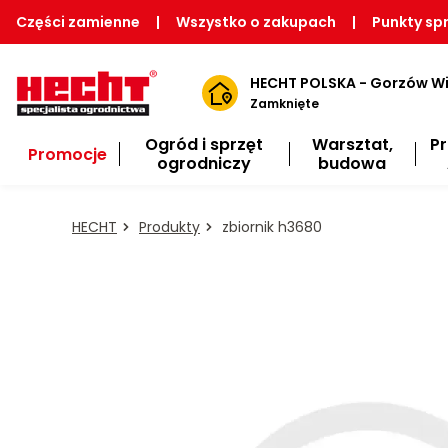
Części zamienne
|
Wszystko o zakupach
|
Punkty sp
HECHT POLSKA - Gorzów Wi
Zamknięte
Ogród i sprzęt
Warsztat,
P
Promocje
ogrodniczy
budowa
HECHT
Produkty
zbiornik h3680