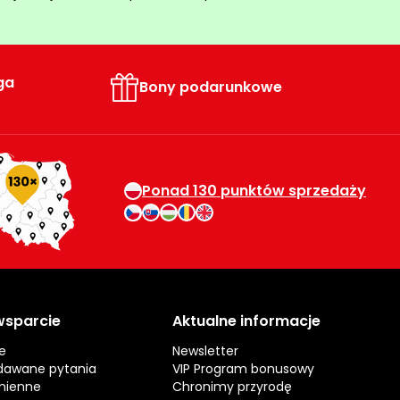
ga
Bony podarunkowe
Ponad 130 punktów sprzedaży
 wsparcie
Aktualne informacje
e
Newsletter
dawane pytania
VIP Program bonusowy
mienne
Chronimy przyrodę