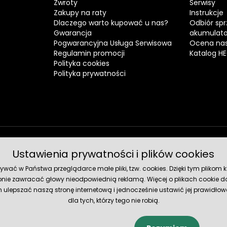
Zwroty
Serwisy
Zakupy na raty
Instrukcje
Dlaczego warto kupować u nas?
Odbiór spr
Gwarancja
akumulat
Pogwarancyjna Usługa Serwisowa
Ocena nas
Regulamin promocji
Katalog H
Polityka cookies
Polityka prywatności
Ustawienia prywatności i plików cookies
Metody 
ć w Państwa przeglądarce małe pliki, tzw. cookies. Dzięki tym plikom ko
nie zawracać głowy nieodpowiednią reklamą. Więcej o plikach cookie do
lepszać naszą stronę internetową i jednocześnie ustawić jej prawidłowe
dla tych, którzy tego nie robią.