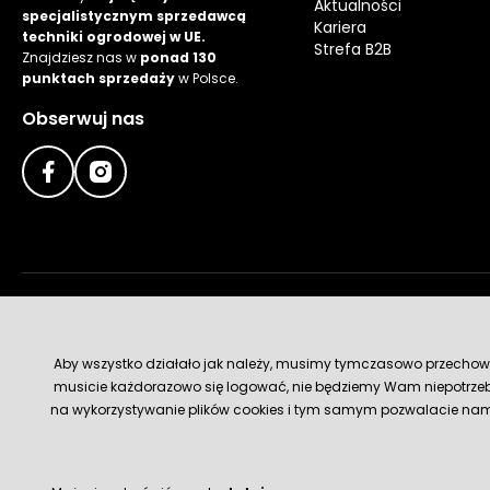
Aktualności
specjalistycznym sprzedawcą
Kariera
techniki ogrodowej w UE.
Strefa B2B
Znajdziesz nas w
ponad 130
punktach sprzedaży
w Polsce.
Obserwuj nas
Metody płatności
Aby wszystko działało jak należy, musimy tymczasowo przechowywa
musicie każdorazowo się logować, nie będziemy Wam niepotrzeb
na wykorzystywanie plików cookies i tym samym pozwalacie nam u