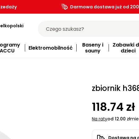
rzedaży
Darmowa dostawa już od 200.
elkopolski
rogramy
Baseny i
Zabawki d
Elektromobilność
ACCU
sauny
dzieci
zbiornik h36
118.74 zł
Na raty
od 12.00 zł
mie
Dostawa na 