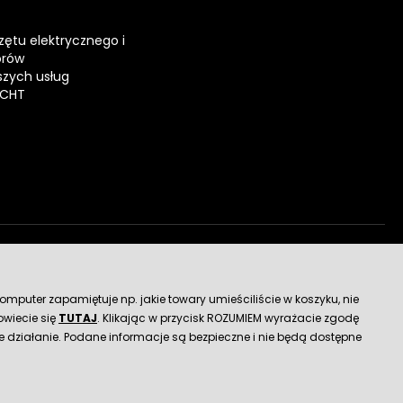
zętu elektrycznego i
orów
zych usług
ECHT
dostawy
mputer zapamiętuje np. jakie towary umieściliście w koszyku, nie
wiecie się
TUTAJ
. Klikając w przycisk ROZUMIEM wyrażacie zgodę
 działanie. Podane informacje są bezpieczne i nie będą dostępne