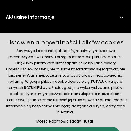
Aktualne informacje
Metody płatności
Ustawienia prywatności i plików cookies
Aby wszystko działało jak należy, musimy tymczasowo
przechowywać w Państwa przeglądarce małe pliki, tzw. cookies.
Dzięki tym plikom komputer zapamiętuje np. jakie towary
umieściliście w koszyku, nie musicie każdorazowo się logować, nie
będziemy Wam niepotrzebnie zawracać głowy nieodpowiednią
reklamą. Więcej o plikach cookie dowiecie się
TUTAJ
. Klikając w
przycisk ROZUMIEM wyrażacie zgodę na wykorzystywanie plików
Metody dostawy
cookies i tym samym pozwalacie nam ulepszać naszą stronę
internetową i jednocześnie ustawić jej prawidłowe działanie. Podane
informacje są bezpieczne i nie będą dostępne dla tych, którzy tego
nie robią.
Możecie odmówić zgody
tutaj
© 2026 Hecht.cz
Polityka Cookies
Regulamin sklepu