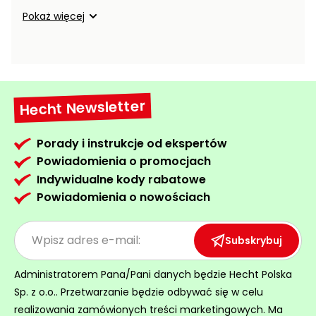
Wentylatory,
Pokaż więcej
Rozdrabniacze
klimatyzacje
do gałęzi
Prostowniki
Ogrodowe
samochodowe
dmuchawy
i
Akcesoria
Hecht Newsletter
odkurzacze
warsztatowe
do liści
Porady i instrukcje od ekspertów
Ogrzewanie
Taczki,
Powiadomienia o promocjach
garażu i
wózki i
warsztatu
Indywidualne kody rabatowe
przyczepki
ogrodowe
Powiadomienia o nowościach
Wciągarki
elektryczne
Rozsiewacze
i ręczne
sadownicze
Subskrybuj
Pompy i
Administratorem Pana/Pani danych będzie Hecht Polska
hydrofory
Sp. z o.o.. Przetwarzanie będzie odbywać się w celu
ogrodowe
realizowania zamówionych treści marketingowych. Ma