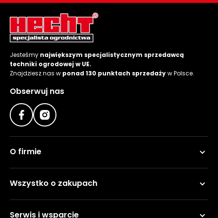
roślin
Szklarnie
ogrodowe
foliowe
Jesteśmy
największym specjalistycznym sprzedawcą
Tunele
techniki ogrodowej w UE.
ogrodowe
Znajdziesz nas w
ponad 130 punktach sprzedaży
w Polsce.
Obserwuj nas
Kompostowniki
ogrodowe
Narzędzia
ogrodnicze
ręczne
O firmie
Ziemie i
kory
Wszystko o zakupach
ogrodowe
Akcesoria
Serwis i wsparcie
ogrodowe