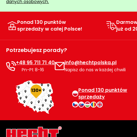
danych osobowych.
Myjki
ciśnieniowe
Ponad 130 punktów
Darmow
Zamiatarki
sprzedaży w całej Polsce!
już od 2
do
chodników
Odśnieżarki
Potrzebujesz porady?
i zamiatarki
do śniegu
+48 95 711 71 40
info@hechtpolska.pl
Pn-Pt 8-16
Napisz do nas w każdej chwili
Łopaty
i pługi
do
Ponad 130 punktów
śniegu
sprzedaży
na
kółkach
Opryskiwacze
sadownicze i
ogrodowe do