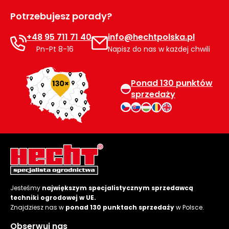
Myjki
Potrzebujesz porady?
ciśnieniowe
+48 95 711 71 40
info@hechtpolska.pl
Zamiatarki
Pn-Pt 8-16
Napisz do nas w każdej chwili
do
chodników
Odśnieżarki
Ponad 130 punktów
i zamiatarki
sprzedaży
do śniegu
Łopaty
i pługi
do
śniegu
na
kółkach
Jesteśmy
największym specjalistycznym sprzedawcą
techniki ogrodowej w UE.
Opryskiwacze
Znajdziesz nas w
ponad 130 punktach sprzedaży
w Polsce.
sadownicze i
ogrodowe do
Obserwuj nas