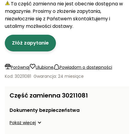
ogrodowe
do
akumulatorowe
Ta część zamienna nie jest obecnie dostępna w
quada
Karmy
Stoły
Detergenty
kosiarek
Tokarki
magazynie. Prosimy o złożenie zapytania,
PROMINENT
warsztatowe
Parasole
Sekatory
niezwłocznie się z Państwem skontaktujemy i
ogrodowe
Noże do
ogrodowe
Zabawki
ustalimy możliwości dostawy.
kosiarek
Koparki
wodne
Domki
Akcesoria
ogrodowe
do
Złóż zapytanie
Zagęszczarki
Inne
podlewania
i
Akcesoria
ogrodu
transportery
na
balkon i
Grille
Porównaj
Ulubione
Powiadom o dostępności
taras
ogrodowe
Zamiatarki
Kod: 30211081
Gwarancja: 24 miesiące
Piły
Piły do
ogrodowe
Część zamienna 30211081
betonu
do cięcia
drewna
Narzędzia
Dokumenty bezpieczeństwa
pomiarowe
Łuparki
do
do
Pokaż więcej
warsztatu
drewna