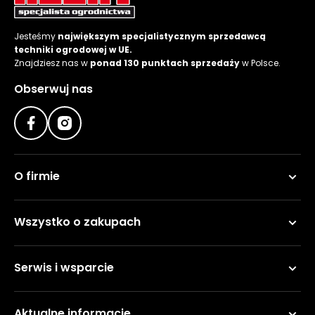
roślin
Szklarnie
Jesteśmy
największym specjalistycznym sprzedawcą
ogrodowe
techniki ogrodowej w UE.
foliowe
Znajdziesz nas w
ponad 130 punktach sprzedaży
w Polsce.
Obserwuj nas
Tunele
ogrodowe
Kompostowniki
ogrodowe
O firmie
Narzędzia
ogrodnicze
ręczne
Wszystko o zakupach
Ziemie i
kory
Serwis i wsparcie
ogrodowe
Akcesoria
ogrodowe
Aktualne informacje