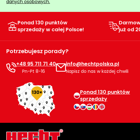
danych osobowych.
Myjki
ciśnieniowe
Ponad 130 punktów
Darmow
Zamiatarki
sprzedaży w całej Polsce!
już od 2
do
chodników
Odśnieżarki
Potrzebujesz porady?
i zamiatarki
do śniegu
+48 95 711 71 40
info@hechtpolska.pl
Pn-Pt 8-16
Napisz do nas w każdej chwili
Łopaty
i pługi
do
Ponad 130 punktów
śniegu
sprzedaży
na
kółkach
Opryskiwacze
sadownicze i
ogrodowe do