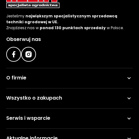
roślin
Szklarnie
Jesteśmy
największym specjalistycznym sprzedawcą
ogrodowe
techniki ogrodowej w UE.
foliowe
Znajdziesz nas w
ponad 130 punktach sprzedaży
w Polsce.
Obserwuj nas
Tunele
ogrodowe
Kompostowniki
ogrodowe
O firmie
Narzędzia
ogrodnicze
ręczne
Wszystko o zakupach
Ziemie i
kory
Serwis i wsparcie
ogrodowe
Akcesoria
ogrodowe
Aktualne informacje