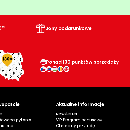
ga
Bony podarunkowe
Ponad 130 punktów sprzedaży
 wsparcie
Aktualne informacje
e
Newsletter
dawane pytania
VIP Program bonusowy
mienne
Chronimy przyrodę