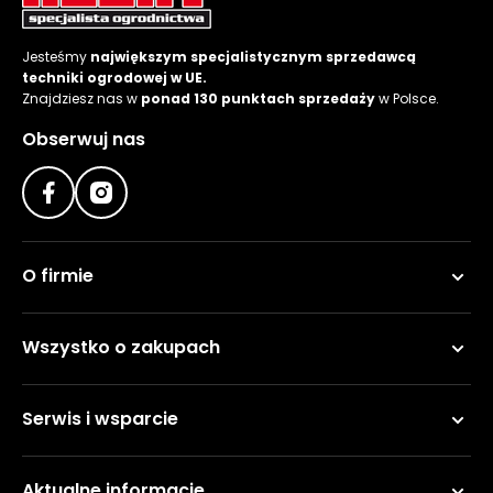
roślin
Szklarnie
Jesteśmy
największym specjalistycznym sprzedawcą
ogrodowe
techniki ogrodowej w UE.
foliowe
Znajdziesz nas w
ponad 130 punktach sprzedaży
w Polsce.
Obserwuj nas
Tunele
ogrodowe
Kompostowniki
ogrodowe
O firmie
Narzędzia
ogrodnicze
ręczne
Wszystko o zakupach
Ziemie i
kory
Serwis i wsparcie
ogrodowe
Akcesoria
ogrodowe
Aktualne informacje