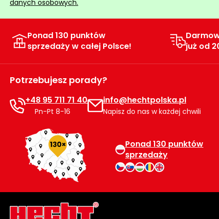
danych osobowych.
Myjki
ciśnieniowe
Ponad 130 punktów
Darmow
Zamiatarki
sprzedaży w całej Polsce!
już od 2
do
chodników
Odśnieżarki
Potrzebujesz porady?
i zamiatarki
do śniegu
+48 95 711 71 40
info@hechtpolska.pl
Pn-Pt 8-16
Napisz do nas w każdej chwili
Łopaty
i pługi
do
Ponad 130 punktów
śniegu
sprzedaży
na
kółkach
Opryskiwacze
sadownicze i
ogrodowe do