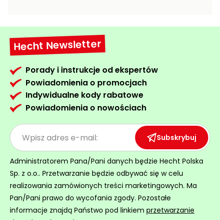
Wentylatory,
Rozdrabniacze
klimatyzacje
do gałęzi
Prostowniki
Ogrodowe
Hecht Newsletter
samochodowe
dmuchawy
i
Porady i instrukcje od ekspertów
Akcesoria
odkurzacze
Powiadomienia o promocjach
warsztatowe
do liści
Indywidualne kody rabatowe
Ogrzewanie
Taczki,
Powiadomienia o nowościach
garażu i
wózki i
warsztatu
przyczepki
ogrodowe
Subskrybuj
Wciągarki
elektryczne
Rozsiewacze
Administratorem Pana/Pani danych będzie Hecht Polska
i ręczne
sadownicze
Sp. z o.o.. Przetwarzanie będzie odbywać się w celu
realizowania zamówionych treści marketingowych. Ma
Pompy i
hydrofory
Pan/Pani prawo do wycofania zgody. Pozostałe
ogrodowe
informacje znajdą Państwo pod linkiem
przetwarzanie