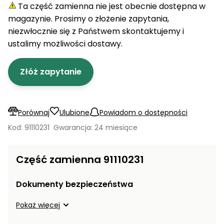
ogrodowe
do
akumulatorowe
Ta część zamienna nie jest obecnie dostępna w
quada
Karmy
Stoły
Detergenty
kosiarek
Tokarki
magazynie. Prosimy o złożenie zapytania,
PROMINENT
warsztatowe
Parasole
Sekatory
niezwłocznie się z Państwem skontaktujemy i
ogrodowe
Noże do
ogrodowe
Zabawki
ustalimy możliwości dostawy.
kosiarek
Koparki
wodne
Domki
Akcesoria
ogrodowe
do
Złóż zapytanie
Zagęszczarki
Inne
podlewania
i
Akcesoria
ogrodu
transportery
na
balkon i
Grille
Porównaj
Ulubione
Powiadom o dostępności
taras
ogrodowe
Zamiatarki
Kod: 91110231
Gwarancja: 24 miesiące
Piły
Piły do
ogrodowe
Część zamienna 91110231
betonu
do cięcia
drewna
Narzędzia
Dokumenty bezpieczeństwa
pomiarowe
Łuparki
do
do
Pokaż więcej
warsztatu
drewna