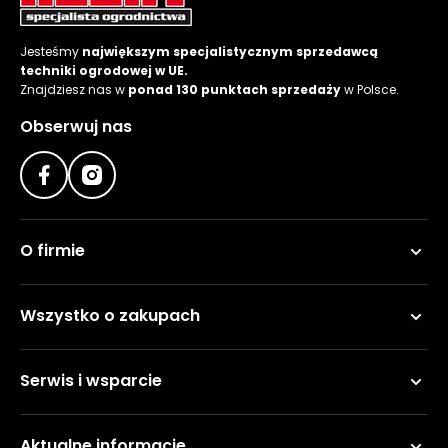
roślin
Szklarnie
Jesteśmy
największym specjalistycznym sprzedawcą
ogrodowe
techniki ogrodowej w UE.
foliowe
Znajdziesz nas w
ponad 130 punktach sprzedaży
w Polsce.
Obserwuj nas
Tunele
ogrodowe
Kompostowniki
ogrodowe
O firmie
Narzędzia
ogrodnicze
ręczne
Wszystko o zakupach
Ziemie i
kory
Serwis i wsparcie
ogrodowe
Akcesoria
ogrodowe
Aktualne informacje