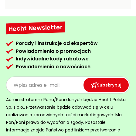
Wentylatory,
Rozdrabniacze
klimatyzacje
do gałęzi
Prostowniki
Ogrodowe
Hecht Newsletter
samochodowe
dmuchawy
i
Porady i instrukcje od ekspertów
Akcesoria
odkurzacze
Powiadomienia o promocjach
warsztatowe
do liści
Indywidualne kody rabatowe
Ogrzewanie
Taczki,
Powiadomienia o nowościach
garażu i
wózki i
warsztatu
przyczepki
ogrodowe
Subskrybuj
Wciągarki
elektryczne
Rozsiewacze
Administratorem Pana/Pani danych będzie Hecht Polska
i ręczne
sadownicze
Sp. z o.o.. Przetwarzanie będzie odbywać się w celu
realizowania zamówionych treści marketingowych. Ma
Pompy i
hydrofory
Pan/Pani prawo do wycofania zgody. Pozostałe
ogrodowe
informacje znajdą Państwo pod linkiem
przetwarzanie