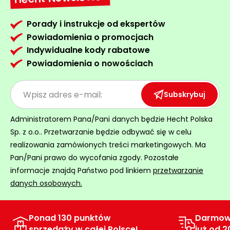
Wentylatory,
Rozdrabniacze
klimatyzacje
do gałęzi
Porady i instrukcje od ekspertów
Powiadomienia o promocjach
Prostowniki
Ogrodowe
Indywidualne kody rabatowe
samochodowe
dmuchawy
Powiadomienia o nowościach
i
Akcesoria
odkurzacze
warsztatowe
do liści
Subskrybuj
Ogrzewanie
Taczki,
garażu i
Administratorem Pana/Pani danych będzie Hecht Polska
wózki i
warsztatu
przyczepki
Sp. z o.o.. Przetwarzanie będzie odbywać się w celu
ogrodowe
realizowania zamówionych treści marketingowych. Ma
Wciągarki
Pan/Pani prawo do wycofania zgody. Pozostałe
elektryczne
Rozsiewacze
informacje znajdą Państwo pod linkiem
przetwarzanie
i ręczne
sadownicze
danych osobowych.
Pompy i
hydrofory
ogrodowe
Ponad 130 punktów
Darmow
sprzedaży w całej Polsce!
już od 2