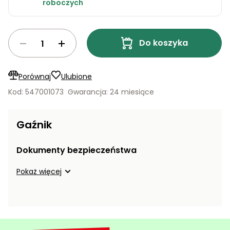
ogrodowe
roboczych
do
akumulatorowe
quada
Karmy
Stoły
Detergenty
kosiarek
Tokarki
PROMINENT
warsztatowe
Parasole
Sekatory
ogrodowe
Noże do
ogrodowe
Zabawki
Do koszyka
kosiarek
Koparki
wodne
Domki
Akcesoria
ogrodowe
do
Porównaj
Ulubione
Zagęszczarki
Inne
podlewania
i
Akcesoria
Kod: 547001073
Gwarancja: 24 miesiące
ogrodu
transportery
na
balkon i
Grille
taras
Gaźnik
ogrodowe
Zamiatarki
Piły
Dokumenty bezpieczeństwa
Piły do
ogrodowe
betonu
do cięcia
Pokaż więcej
drewna
Narzędzia
pomiarowe
Łuparki
do
do
warsztatu
drewna