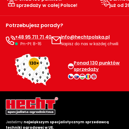
Myjki
sprzedaży w całej Polsce!
już od 2
ciśnieniowe
Zamiatarki
Potrzebujesz porady?
do
chodników
+48 95 711 71 40
info@hechtpolska.pl
Pn-Pt 8-16
Napisz do nas w każdej chwili
Odśnieżarki
i zamiatarki
do śniegu
Ponad 130 punktów
sprzedaży
Łopaty
i pługi
do
śniegu
na
kółkach
Opryskiwacze
sadownicze i
Jesteśmy
największym specjalistycznym sprzedawcą
ogrodowe do
techniki ogrodowej w UE.