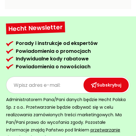
Wentylatory,
Rozdrabniacze
klimatyzacje
do gałęzi
Prostowniki
Ogrodowe
Hecht Newsletter
samochodowe
dmuchawy
i
Porady i instrukcje od ekspertów
Akcesoria
odkurzacze
Powiadomienia o promocjach
warsztatowe
do liści
Indywidualne kody rabatowe
Ogrzewanie
Taczki,
Powiadomienia o nowościach
garażu i
wózki i
warsztatu
przyczepki
ogrodowe
Subskrybuj
Wciągarki
elektryczne
Rozsiewacze
Administratorem Pana/Pani danych będzie Hecht Polska
i ręczne
sadownicze
Sp. z o.o.. Przetwarzanie będzie odbywać się w celu
realizowania zamówionych treści marketingowych. Ma
Pompy i
hydrofory
Pan/Pani prawo do wycofania zgody. Pozostałe
ogrodowe
informacje znajdą Państwo pod linkiem
przetwarzanie