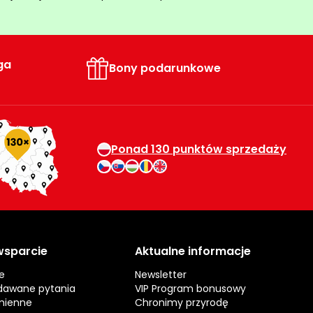
ga
Bony podarunkowe
Ponad 130 punktów sprzedaży
 wsparcie
Aktualne informacje
e
Newsletter
dawane pytania
VIP Program bonusowy
mienne
Chronimy przyrodę