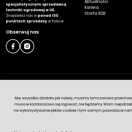
Aktualności
specjalistycznym sprzedawcą
Kariera
techniki ogrodowej w UE.
Strefa B2B
Znajdziesz nas w
ponad 130
punktach sprzedaży
w Polsce.
Obserwuj nas
Metody płatności
Aby wszystko działało jak należy, musimy tymczasowo przechowywa
musicie każdorazowo się logować, nie będziemy Wam niepotrzeb
na wykorzystywanie plików cookies i tym samym pozwalacie nam u