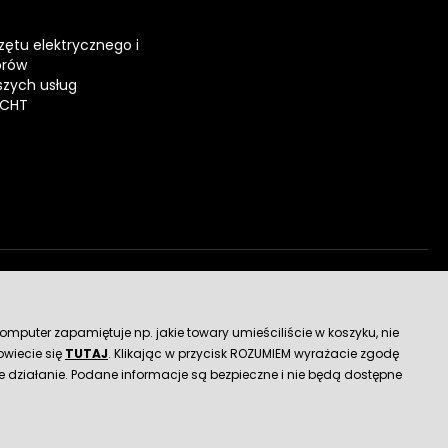
zętu elektrycznego i
orów
zych usług
ECHT
dostawy
mputer zapamiętuje np. jakie towary umieściliście w koszyku, nie
wiecie się
TUTAJ
. Klikając w przycisk ROZUMIEM wyrażacie zgodę
 działanie. Podane informacje są bezpieczne i nie będą dostępne