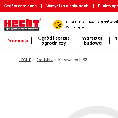
Części zamienne
|
Wszystko o zakupach
|
Punkty sp
HECHT POLSKA - Gorzów Wi
Zamknięte
Ogród i sprzęt
Warsztat,
P
Promocje
ogrodniczy
budowa
HECHT
Produkty
Kierownica H163