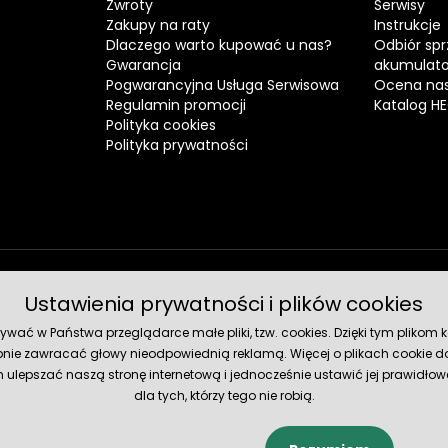
Zwroty
Serwisy
Zakupy na raty
Instrukcje
Dlaczego warto kupować u nas?
Odbiór spr
Gwarancja
akumulat
Pogwarancyjna Usługa Serwisowa
Ocena nas
Regulamin promocji
Katalog H
Polityka cookies
Polityka prywatności
Ustawienia prywatności i plików cookies
Metody 
ć w Państwa przeglądarce małe pliki, tzw. cookies. Dzięki tym plikom ko
nie zawracać głowy nieodpowiednią reklamą. Więcej o plikach cookie do
lepszać naszą stronę internetową i jednocześnie ustawić jej prawidłowe
dla tych, którzy tego nie robią.