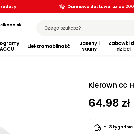
rzedaży
Darmowa dostawa już od 200.
elkopolski
rogramy
Baseny i
Zabawki d
Elektromobilność
ACCU
sauny
dzieci
Kierownica 
64.98 zł
3 tygodnie