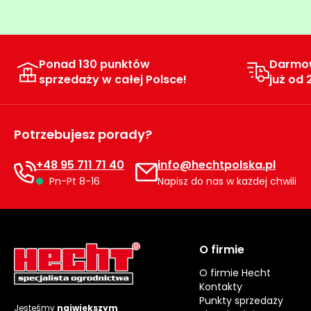
Ponad 130 punktów
Darmo
sprzedaży w całej Polsce!
już od 
Potrzebujesz porady?
+48 95 711 71 40
info@hechtpolska.pl
Pn-Pt 8-16
Napisz do nas w każdej chwili
O firmie
O firmie Hecht
Kontakty
Punkty sprzedaży
Jesteśmy
największym