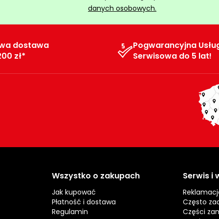
danych osobowych.
wa dostawa
Pogwarancyjna Usłu
200 zł*
Serwisowa do 5 lat!
Wszystko o zakupach
Serwis i
Jak kupować
Reklamacj
Płatność i dostawa
Często za
Regulamin
Części za