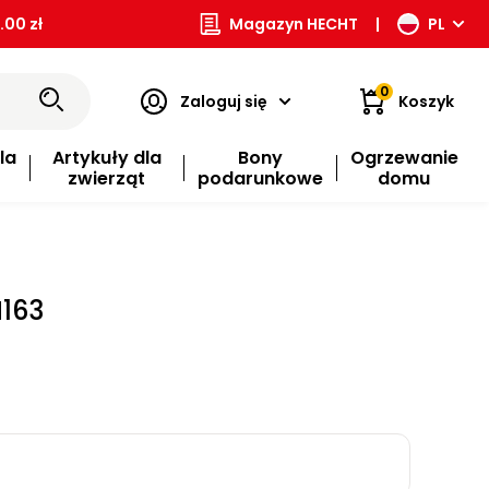
00 zł
Magazyn HECHT
|
PL
0
Zaloguj się
Koszyk
la
Artykuły dla
Bony
Ogrzewanie
zwierząt
podarunkowe
domu
H163