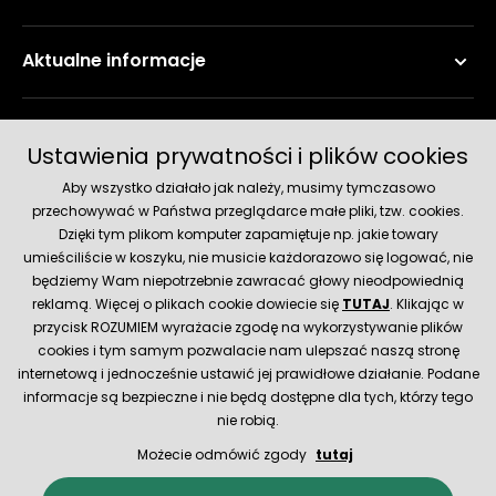
Aktualne informacje
Metody płatności
Ustawienia prywatności i plików cookies
Aby wszystko działało jak należy, musimy tymczasowo
przechowywać w Państwa przeglądarce małe pliki, tzw. cookies.
Dzięki tym plikom komputer zapamiętuje np. jakie towary
umieściliście w koszyku, nie musicie każdorazowo się logować, nie
będziemy Wam niepotrzebnie zawracać głowy nieodpowiednią
reklamą. Więcej o plikach cookie dowiecie się
TUTAJ
. Klikając w
przycisk ROZUMIEM wyrażacie zgodę na wykorzystywanie plików
Metody dostawy
cookies i tym samym pozwalacie nam ulepszać naszą stronę
internetową i jednocześnie ustawić jej prawidłowe działanie. Podane
informacje są bezpieczne i nie będą dostępne dla tych, którzy tego
nie robią.
Możecie odmówić zgody
tutaj
© 2026 Hecht.cz
Polityka Cookies
Regulamin sklepu