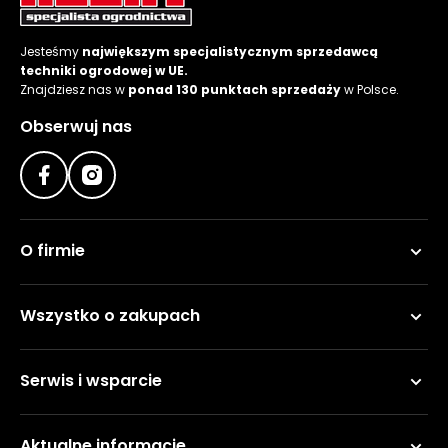
roślin
Szklarnie
Jesteśmy
największym specjalistycznym sprzedawcą
ogrodowe
techniki ogrodowej w UE.
foliowe
Znajdziesz nas w
ponad 130 punktach sprzedaży
w Polsce.
Obserwuj nas
Tunele
ogrodowe
Kompostowniki
ogrodowe
O firmie
Narzędzia
ogrodnicze
ręczne
Wszystko o zakupach
Ziemie i
kory
Serwis i wsparcie
ogrodowe
Akcesoria
ogrodowe
Aktualne informacje