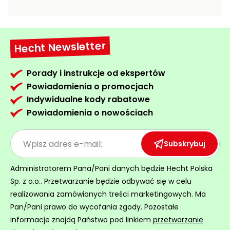
Wentylatory,
Rozdrabniacze
klimatyzacje
do gałęzi
Prostowniki
Ogrodowe
Hecht Newsletter
samochodowe
dmuchawy
i
Porady i instrukcje od ekspertów
Akcesoria
odkurzacze
Powiadomienia o promocjach
warsztatowe
do liści
Indywidualne kody rabatowe
Ogrzewanie
Taczki,
Powiadomienia o nowościach
garażu i
wózki i
warsztatu
przyczepki
ogrodowe
Subskrybuj
Wciągarki
elektryczne
Rozsiewacze
Administratorem Pana/Pani danych będzie Hecht Polska
i ręczne
sadownicze
Sp. z o.o.. Przetwarzanie będzie odbywać się w celu
realizowania zamówionych treści marketingowych. Ma
Pompy i
hydrofory
Pan/Pani prawo do wycofania zgody. Pozostałe
ogrodowe
informacje znajdą Państwo pod linkiem
przetwarzanie