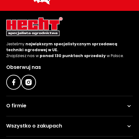
Jesteśmy
największym specjalistycznym sprzedawcą
techniki ogrodowej w UE.
Znajdziesz nas w
ponad 130 punktach sprzedaży
w Polsce.
Obserwuj nas
O firmie
Wszystko o zakupach