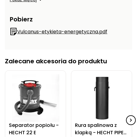
Pobierz
Vulcanus-etykieta-energetyczna.pdf
Zalecane akcesoria do produktu
Separator popiołu -
Rura spalinowa z
HECHT 22 E
klapką - HECHT PIPE