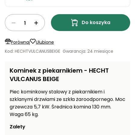
Wentylatory,
Rozdrabniacze
klimatyzacje
do gałęzi
Do koszyka
Prostowniki
Ogrodowe
samochodowe
dmuchawy
i
Porównaj
Ulubione
Akcesoria
odkurzacze
warsztatowe
Kod: HECHTVULCANUSBEIGE
Gwarancja: 24 miesiące
do liści
Ogrzewanie
Taczki,
garażu i
Kominek z piekarnikiem - HECHT
wózki i
warsztatu
przyczepki
VULCANUS BEIGE
ogrodowe
Wciągarki
Piec kominkowy stalowy z piekarnikiem i
elektryczne
Rozsiewacze
szklanymi drzwiami ze szkła żaroodpornego. Moc
i ręczne
sadownicze
grzewcza 5,7 kW. Średnica komina 130 mm.
Waga 65 kg.
Pompy i
hydrofory
Zalety
ogrodowe