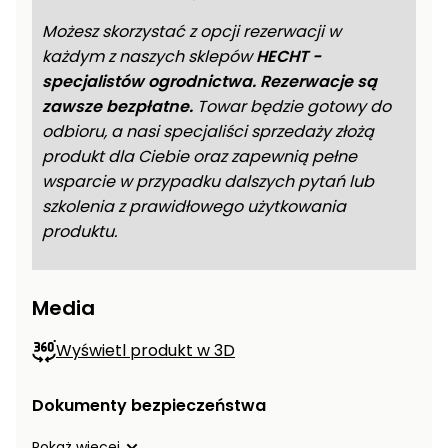
roślin
Możesz skorzystać z opcji rezerwacji w
Szklarnie
każdym z naszych sklepów
HECHT -
ogrodowe
specjalistów ogrodnictwa.
Rezerwacje są
foliowe
zawsze bezpłatne.
Towar będzie gotowy do
Tunele
odbioru, a nasi specjaliści sprzedaży złożą
ogrodowe
produkt dla Ciebie oraz zapewnią pełne
wsparcie w przypadku dalszych pytań lub
Kompostowniki
szkolenia z prawidłowego użytkowania
ogrodowe
produktu.
Narzędzia
ogrodnicze
ręczne
Media
Ziemie i
Wyświetl produkt w 3D
kory
ogrodowe
Dokumenty bezpieczeństwa
Akcesoria
ogrodowe
Pokaż więcej