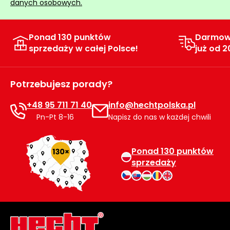
danych osobowych.
Myjki
ciśnieniowe
Ponad 130 punktów
Darmow
Zamiatarki
sprzedaży w całej Polsce!
już od 2
do
chodników
Odśnieżarki
Potrzebujesz porady?
i zamiatarki
do śniegu
+48 95 711 71 40
info@hechtpolska.pl
Pn-Pt 8-16
Napisz do nas w każdej chwili
Łopaty
i pługi
do
Ponad 130 punktów
śniegu
sprzedaży
na
kółkach
Opryskiwacze
sadownicze i
ogrodowe do