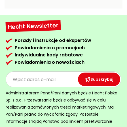
Wentylatory,
Rozdrabniacze
klimatyzacje
do gałęzi
Prostowniki
Ogrodowe
Hecht Newsletter
samochodowe
dmuchawy
i
Porady i instrukcje od ekspertów
Akcesoria
odkurzacze
Powiadomienia o promocjach
warsztatowe
do liści
Indywidualne kody rabatowe
Ogrzewanie
Taczki,
Powiadomienia o nowościach
garażu i
wózki i
warsztatu
przyczepki
ogrodowe
Subskrybuj
Wciągarki
elektryczne
Rozsiewacze
Administratorem Pana/Pani danych będzie Hecht Polska
i ręczne
sadownicze
Sp. z o.o.. Przetwarzanie będzie odbywać się w celu
realizowania zamówionych treści marketingowych. Ma
Pompy i
hydrofory
Pan/Pani prawo do wycofania zgody. Pozostałe
ogrodowe
informacje znajdą Państwo pod linkiem
przetwarzanie