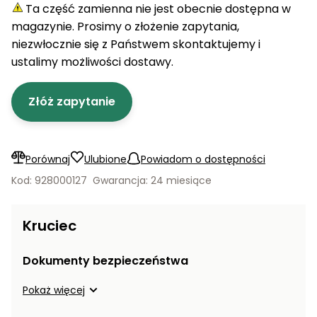
ogrodowe
do
akumulatorowe
Ta część zamienna nie jest obecnie dostępna w
quada
Karmy
Stoły
Detergenty
kosiarek
Tokarki
magazynie. Prosimy o złożenie zapytania,
PROMINENT
warsztatowe
Parasole
Sekatory
niezwłocznie się z Państwem skontaktujemy i
ogrodowe
Noże do
ogrodowe
Zabawki
ustalimy możliwości dostawy.
kosiarek
Koparki
wodne
Domki
Akcesoria
ogrodowe
do
Złóż zapytanie
Zagęszczarki
Inne
podlewania
i
Akcesoria
ogrodu
transportery
na
balkon i
Grille
Porównaj
Ulubione
Powiadom o dostępności
taras
ogrodowe
Zamiatarki
Kod: 928000127
Gwarancja: 24 miesiące
Piły
Piły do
ogrodowe
Kruciec
betonu
do cięcia
drewna
Narzędzia
Dokumenty bezpieczeństwa
pomiarowe
Łuparki
do
do
Pokaż więcej
warsztatu
drewna