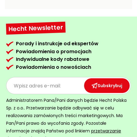
Wentylatory,
Rozdrabniacze
klimatyzacje
do gałęzi
Prostowniki
Ogrodowe
Hecht Newsletter
samochodowe
dmuchawy
i
Porady i instrukcje od ekspertów
Akcesoria
odkurzacze
Powiadomienia o promocjach
warsztatowe
do liści
Indywidualne kody rabatowe
Ogrzewanie
Taczki,
Powiadomienia o nowościach
garażu i
wózki i
warsztatu
przyczepki
ogrodowe
Subskrybuj
Wciągarki
elektryczne
Rozsiewacze
Administratorem Pana/Pani danych będzie Hecht Polska
i ręczne
sadownicze
Sp. z o.o.. Przetwarzanie będzie odbywać się w celu
realizowania zamówionych treści marketingowych. Ma
Pompy i
hydrofory
Pan/Pani prawo do wycofania zgody. Pozostałe
ogrodowe
informacje znajdą Państwo pod linkiem
przetwarzanie