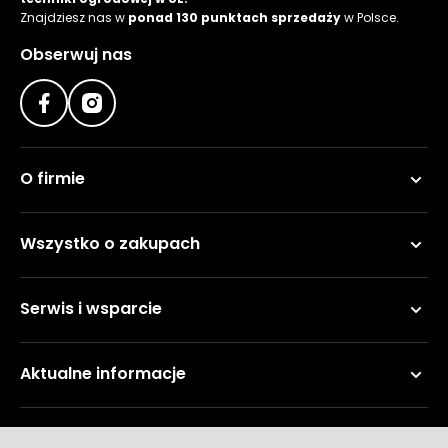
roślin
Znajdziesz nas w
ponad 130 punktach sprzedaży
w Polsce.
Szklarnie
Obserwuj nas
ogrodowe
foliowe
Tunele
ogrodowe
O firmie
Kompostowniki
ogrodowe
Wszystko o zakupach
Narzędzia
ogrodnicze
ręczne
Serwis i wsparcie
Ziemie i
kory
Aktualne informacje
ogrodowe
Akcesoria
Metody płatności
ogrodowe