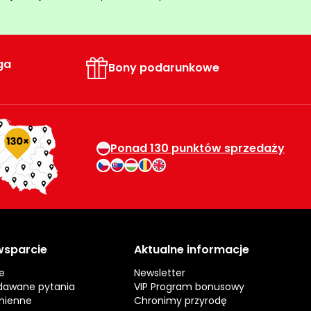
ga
Bony podarunkowe
Ponad 130 punktów sprzedaży
 wsparcie
Aktualne informacje
e
Newsletter
dawane pytania
VIP Program bonusowy
mienne
Chronimy przyrodę