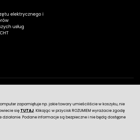
zętu elektrycznego i
orów
zych usług
ECHT
dostawy
mputer zapamiętuje np. jakie towary umieściliście w koszyku, nie
wiecie się
TUTAJ
. Klikając w przycisk ROZUMIEM wyrażacie zgodę
 działanie. Podane informacje są bezpieczne i nie będą dostępne