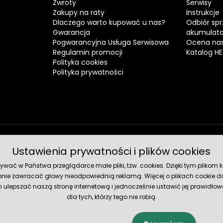
Zwroty
Serwisy
Zakupy na raty
Instrukcje
Dlaczego warto kupować u nas?
Odbiór spr
Gwarancja
akumulat
Pogwarancyjna Usługa Serwisowa
Ocena nas
Regulamin promocji
Katalog H
Polityka cookies
Polityka prywatności
Ustawienia prywatności i plików cookies
Metody 
ć w Państwa przeglądarce małe pliki, tzw. cookies. Dzięki tym plikom ko
nie zawracać głowy nieodpowiednią reklamą. Więcej o plikach cookie do
lepszać naszą stronę internetową i jednocześnie ustawić jej prawidłowe
dla tych, którzy tego nie robią.