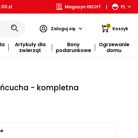
00 zł
Magazyn HECHT
|
PL
0
Zaloguj się
Koszyk
la
Artykuły dla
Bony
Ogrzewanie
zwierząt
podarunkowe
domu
ńcucha - kompletna
ne