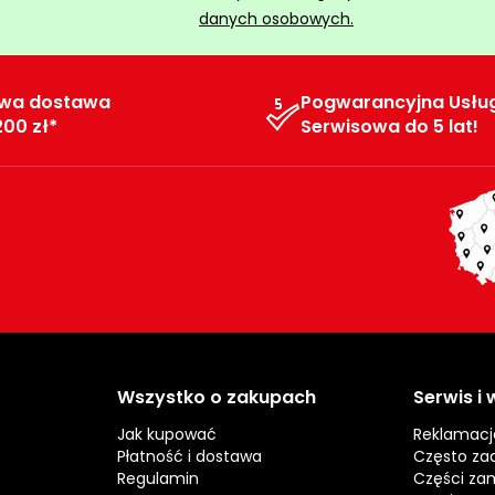
danych osobowych.
wa dostawa
Pogwarancyjna Usłu
200 zł*
Serwisowa do 5 lat!
Wszystko o zakupach
Serwis i
Jak kupować
Reklamacj
Płatność i dostawa
Często za
Regulamin
Części za