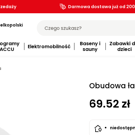
rzedaży
Darmowa dostawa już od 200.
elkopolski
rogramy
Baseny i
Zabawki d
Elektromobilność
ACCU
sauny
dzieci
a
Obudowa ła
69.52 zł
niedostęp