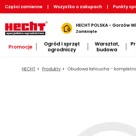
Części zamienne
|
Wszystko o zakupach
|
Punkty sp
HECHT POLSKA - Gorzów Wi
Zamknięte
Ogród i sprzęt
Warsztat,
P
Promocje
ogrodniczy
budowa
HECHT
Produkty
Obudowa łańcucha - kompletn