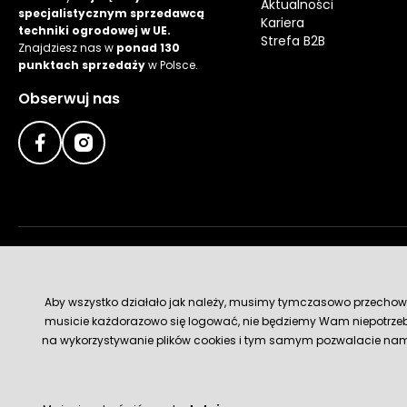
Aktualności
specjalistycznym sprzedawcą
Kariera
techniki ogrodowej w UE.
Strefa B2B
Znajdziesz nas w
ponad 130
punktach sprzedaży
w Polsce.
Obserwuj nas
Metody płatności
Aby wszystko działało jak należy, musimy tymczasowo przechowywa
musicie każdorazowo się logować, nie będziemy Wam niepotrzeb
na wykorzystywanie plików cookies i tym samym pozwalacie nam u