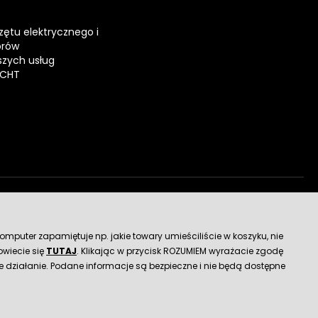
zętu elektrycznego i
orów
zych usług
ECHT
dostawy
mputer zapamiętuje np. jakie towary umieściliście w koszyku, nie
wiecie się
TUTAJ
. Klikając w przycisk ROZUMIEM wyrażacie zgodę
 działanie. Podane informacje są bezpieczne i nie będą dostępne