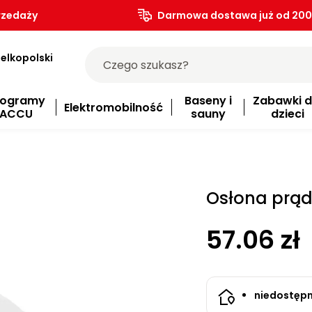
rzedaży
Darmowa dostawa już od 200.
elkopolski
rogramy
Baseny i
Zabawki d
Elektromobilność
ACCU
sauny
dzieci
Osłona prąd
57.06 zł
niedostęp