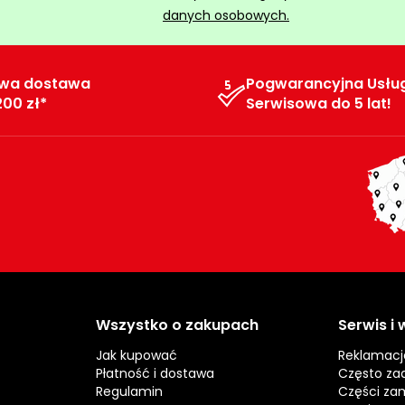
danych osobowych.
wa dostawa
Pogwarancyjna Usłu
200 zł*
Serwisowa do 5 lat!
Wszystko o zakupach
Serwis i
Jak kupować
Reklamacj
Płatność i dostawa
Często za
Regulamin
Części za