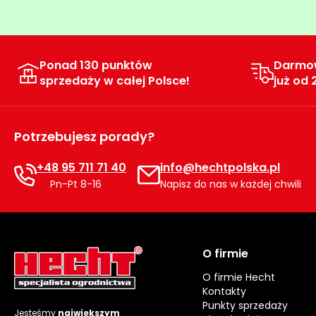
Ponad 130 punktów
Darmo
sprzedaży w całej Polsce!
już od 
Potrzebujesz porady?
+48 95 711 71 40
info@hechtpolska.pl
Pn-Pt 8-16
Napisz do nas w każdej chwili
O firmie
O firmie Hecht
Kontakty
Punkty sprzedaży
Jesteśmy
największym