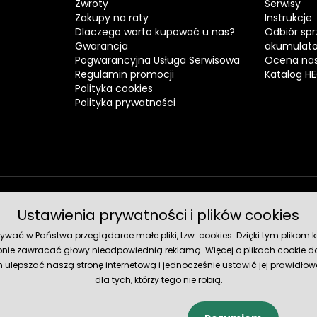
Zwroty
Serwisy
Zakupy na raty
Instrukcje
Dlaczego warto kupować u nas?
Odbiór spr
Gwarancja
akumulat
Pogwarancyjna Usługa Serwisowa
Ocena nas
Regulamin promocji
Katalog H
Polityka cookies
Polityka prywatności
Ustawienia prywatności i plików cookies
Metody 
ć w Państwa przeglądarce małe pliki, tzw. cookies. Dzięki tym plikom ko
nie zawracać głowy nieodpowiednią reklamą. Więcej o plikach cookie do
lepszać naszą stronę internetową i jednocześnie ustawić jej prawidłowe
dla tych, którzy tego nie robią.