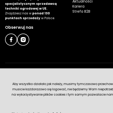
Aktualności
specjalistycznym sprzedawcą
Kariera
techniki ogrodowej w UE.
Strefa B2B
Znajdziesz nas w
ponad 130
punktach sprzedaży
w Polsce.
Obserwuj nas
Metody płatności
Aby wszystko działało jak należy, musimy tymczasowo przechowywa
musicie każdorazowo się logować, nie będziemy Wam niepotrzeb
na wykorzystywanie plików cookies i tym samym pozwalacie nam u