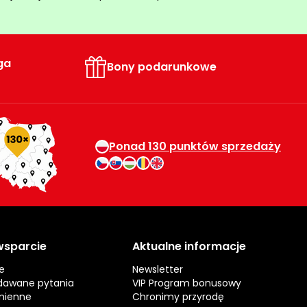
ga
Bony podarunkowe
Ponad 130 punktów sprzedaży
 wsparcie
Aktualne informacje
e
Newsletter
dawane pytania
VIP Program bonusowy
mienne
Chronimy przyrodę