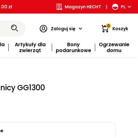
00 zł
Magazyn HECHT
|
PL
0
Zaloguj się
Koszyk
la
Artykuły dla
Bony
Ogrzewanie
zwierząt
podarunkowe
domu
nicy GG1300
ne