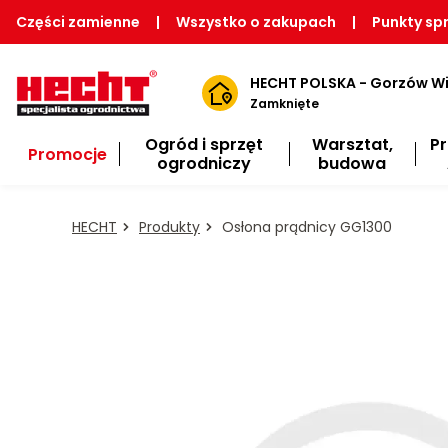
Części zamienne
|
Wszystko o zakupach
|
Punkty sp
HECHT POLSKA - Gorzów Wi
Zamknięte
Ogród i sprzęt
Warsztat,
P
Promocje
ogrodniczy
budowa
HECHT
Produkty
Osłona prądnicy GG1300