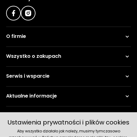
roślin
Szklarnie
ogrodowe
foliowe
O firmie
Tunele
ogrodowe
Wszystko o zakupach
Kompostowniki
ogrodowe
Serwis i wsparcie
Narzędzia
ogrodnicze
ręczne
Aktualne informacje
Ziemie i
kory
ogrodowe
Metody płatności
Ustawienia prywatności i plików cookies
Akcesoria
Aby wszystko działało jak należy, musimy tymczasowo
ogrodowe