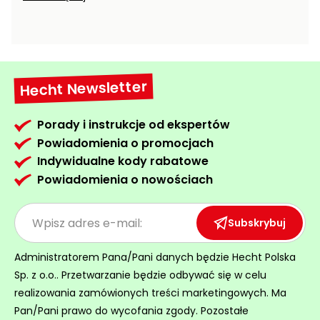
Wentylatory,
Rozdrabniacze
klimatyzacje
do gałęzi
Prostowniki
Ogrodowe
samochodowe
dmuchawy
Hecht Newsletter
i
Akcesoria
odkurzacze
warsztatowe
do liści
Porady i instrukcje od ekspertów
Powiadomienia o promocjach
Ogrzewanie
Taczki,
Indywidualne kody rabatowe
garażu i
wózki i
Powiadomienia o nowościach
warsztatu
przyczepki
ogrodowe
Wciągarki
elektryczne
Subskrybuj
Rozsiewacze
i ręczne
sadownicze
Administratorem Pana/Pani danych będzie Hecht Polska
Pompy i
Sp. z o.o.. Przetwarzanie będzie odbywać się w celu
hydrofory
realizowania zamówionych treści marketingowych. Ma
ogrodowe
Pan/Pani prawo do wycofania zgody. Pozostałe