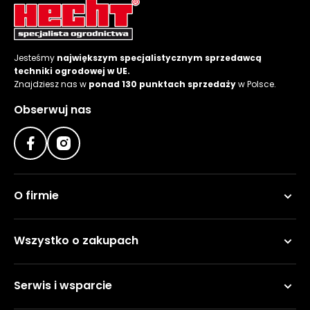
roślin
Szklarnie
ogrodowe
Jesteśmy
największym specjalistycznym sprzedawcą
foliowe
techniki ogrodowej w UE.
Znajdziesz nas w
ponad 130 punktach sprzedaży
w Polsce.
Tunele
ogrodowe
Obserwuj nas
Kompostowniki
ogrodowe
Narzędzia
ogrodnicze
O firmie
ręczne
Ziemie i
Wszystko o zakupach
kory
ogrodowe
Serwis i wsparcie
Akcesoria
ogrodowe