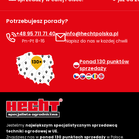
Myjki
ciśnieniowe
Potrzebujesz porady?
Zamiatarki
do
+48 95 711 71 40
info@hechtpolska.pl
chodników
Pn-Pt 8-16
Napisz do nas w każdej chwili
Odśnieżarki
i zamiatarki
Ponad 130 punktów
do śniegu
sprzedaży
Łopaty
i pługi
do
śniegu
na
kółkach
Opryskiwacze
Jesteśmy
największym specjalistycznym sprzedawcą
sadownicze i
techniki ogrodowej w UE.
ogrodowe do
Znajdziesz nas w
ponad 130 punktach sprzedaży
w Polsce.